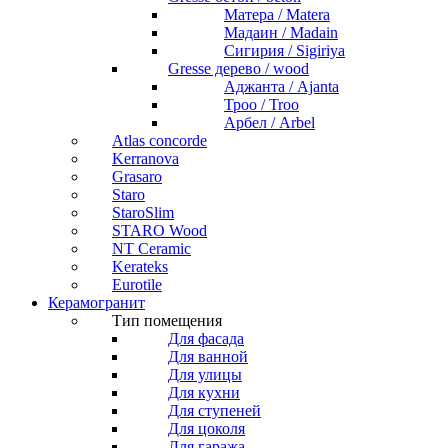
Матера / Matera
Мадаин / Madain
Сигирия / Sigiriya
Gresse дерево / wood
Аджанта / Ajanta
Троо / Troo
Арбел / Arbel
Atlas concorde
Kerranova
Grasaro
Staro
StaroSlim
STARO Wood
NT Ceramic
Kerateks
Eurotile
Керамогранит
Тип помещения
Для фасада
Для ванной
Для улицы
Для кухни
Для ступеней
Для цоколя
Для гаража