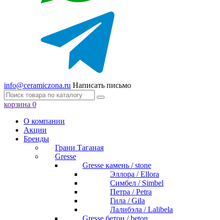
info@ceramiczona.ru
Написать письмо
корзина
0
О компании
Акции
Бренды
Грани Таганая
Gresse
Gresse камень / stone
Эллора / Ellora
Симбел / Simbel
Петра / Petra
Гила / Gila
Лалибэла / Lalibela
Gresse бетон / beton