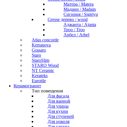
Матера / Matera
Мадаин / Madain
Сигирия / Sigiriya
Gresse дерево / wood
Аджанта / Ajanta
Троо / Troo
Арбел / Arbel
Atlas concorde
Kerranova
Grasaro
Staro
StaroSlim
STARO Wood
NT Ceramic
Kerateks
Eurotile
Керамогранит
Тип помещения
Для фасада
Для ванной
Для улицы
Для кухни
Для ступеней
Для цоколя
Для гаража