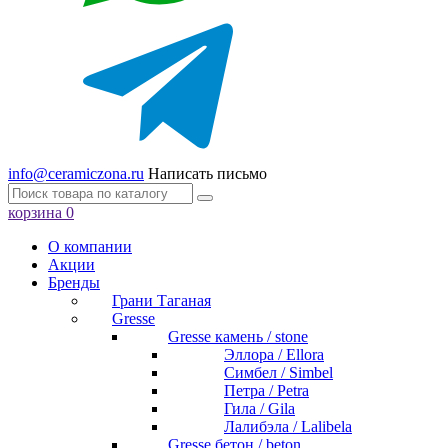
info@ceramiczona.ru
Написать письмо
корзина
0
О компании
Акции
Бренды
Грани Таганая
Gresse
Gresse камень / stone
Эллора / Ellora
Симбел / Simbel
Петра / Petra
Гила / Gila
Лалибэла / Lalibela
Gresse бетон / beton