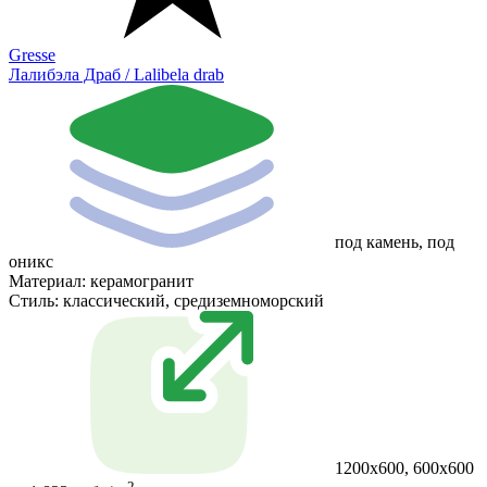
Gresse
Лалибэла Драб / Lalibela drab
под камень, под
оникс
Материал:
керамогранит
Стиль:
классический, средиземноморский
1200х600, 600х600
2