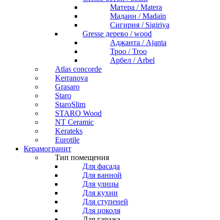
Матера / Matera
Мадаин / Madain
Сигирия / Sigiriya
Gresse дерево / wood
Аджанта / Ajanta
Троо / Troo
Арбел / Arbel
Atlas concorde
Kerranova
Grasaro
Staro
StaroSlim
STARO Wood
NT Ceramic
Kerateks
Eurotile
Керамогранит
Тип помещения
Для фасада
Для ванной
Для улицы
Для кухни
Для ступеней
Для цоколя
Для гаража