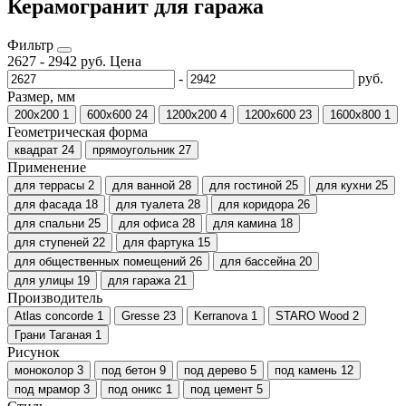
Керамогранит для гаража
Фильтр
2627
-
2942
руб.
Цена
-
руб.
Размер, мм
200x200
1
600х600
24
1200х200
4
1200х600
23
1600x800
1
Геометрическая форма
квадрат
24
прямоугольник
27
Применение
для террасы
2
для ванной
28
для гостиной
25
для кухни
25
для фасада
18
для туалета
28
для коридора
26
для спальни
25
для офиса
28
для камина
18
для ступеней
22
для фартука
15
для общественных помещений
26
для бассейна
20
для улицы
19
для гаража
21
Производитель
Atlas concorde
1
Gresse
23
Kerranova
1
STARO Wood
2
Грани Таганая
1
Рисунок
моноколор
3
под бетон
9
под дерево
5
под камень
12
под мрамор
3
под оникс
1
под цемент
5