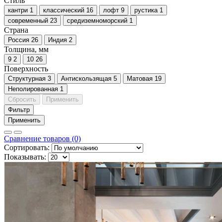
Стиль
кантри
1
классический
16
лофт
9
рустика
1
современный
23
средиземноморский
1
Страна
Россия
26
Индия
2
Толщина, мм
9
2
10
26
Поверхность
Cтруктурная
3
Антискользящая
5
Матовая
19
Неполированная
1
Сбросить
Применить
Фильтр
Применить
Сравнение товаров (0)
Сортировать:
Показывать: