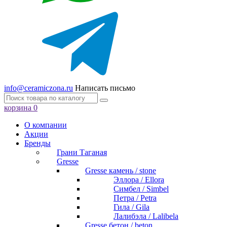
info@ceramiczona.ru
Написать письмо
корзина
0
О компании
Акции
Бренды
Грани Таганая
Gresse
Gresse камень / stone
Эллора / Ellora
Симбел / Simbel
Петра / Petra
Гила / Gila
Лалибэла / Lalibela
Gresse бетон / beton