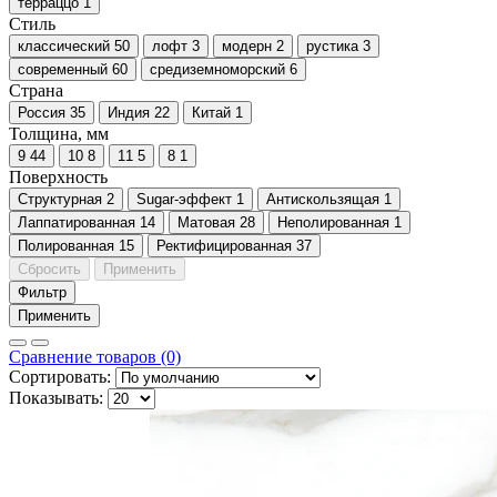
терраццо
1
Стиль
классический
50
лофт
3
модерн
2
рустика
3
современный
60
средиземноморский
6
Страна
Россия
35
Индия
22
Китай
1
Толщина, мм
9
44
10
8
11
5
8
1
Поверхность
Cтруктурная
2
Sugar-эффект
1
Антискользящая
1
Лаппатированная
14
Матовая
28
Неполированная
1
Полированная
15
Ректифицированная
37
Сбросить
Применить
Фильтр
Применить
Сравнение товаров (0)
Сортировать:
Показывать: