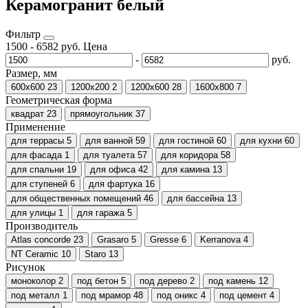
Керамогранит белый
Фильтр
1500
-
6582
руб.
Цена
-
руб.
Размер, мм
600х600
23
1200х200
2
1200х600
28
1600x800
7
Геометрическая форма
квадрат
23
прямоугольник
37
Применение
для террасы
5
для ванной
59
для гостиной
60
для кухни
60
для фасада
1
для туалета
57
для коридора
58
для спальни
19
для офиса
42
для камина
13
для ступеней
6
для фартука
16
для общественных помещений
46
для бассейна
13
для улицы
1
для гаража
5
Производитель
Atlas concorde
23
Grasaro
5
Gresse
6
Kerranova
4
NT Ceramic
10
Staro
13
Рисунок
моноколор
2
под бетон
5
под дерево
2
под камень
12
под металл
1
под мрамор
48
под оникс
4
под цемент
4