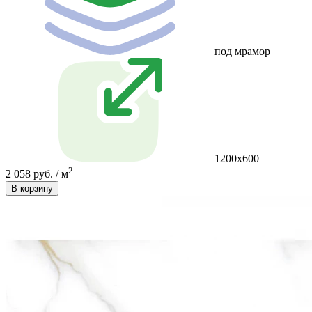
под мрамор
1200х600
2
2 058 руб. / м
В корзину