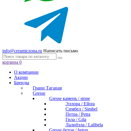
info@ceramiczona.ru
Написать письмо
корзина
0
О компании
Акции
Бренды
Грани Таганая
Gresse
Gresse камень / stone
Эллора / Ellora
Симбел / Simbel
Петра / Petra
Гила / Gila
Лалибэла / Lalibela
Gresse бетон / beton