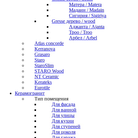
Матера / Matera
Мадаин / Madain
Сигирия / Sigiriya
Gresse дерево / wood
Аджанта / Ajanta
Троо / Troo
Арбел / Arbel
Atlas concorde
Kerranova
Grasaro
Staro
StaroSlim
STARO Wood
NT Ceramic
Kerateks
Eurotile
Керамогранит
Тип помещения
Для фасада
Для ванной
Для улицы
Для кухни
Для ступеней
Для цоколя
Для гаража