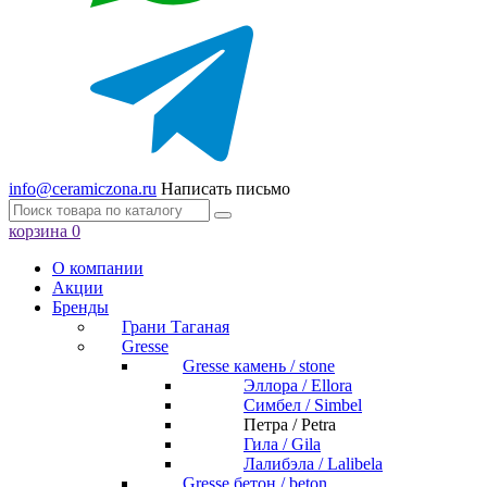
info@ceramiczona.ru
Написать письмо
корзина
0
О компании
Акции
Бренды
Грани Таганая
Gresse
Gresse камень / stone
Эллора / Ellora
Симбел / Simbel
Петра / Petra
Гила / Gila
Лалибэла / Lalibela
Gresse бетон / beton