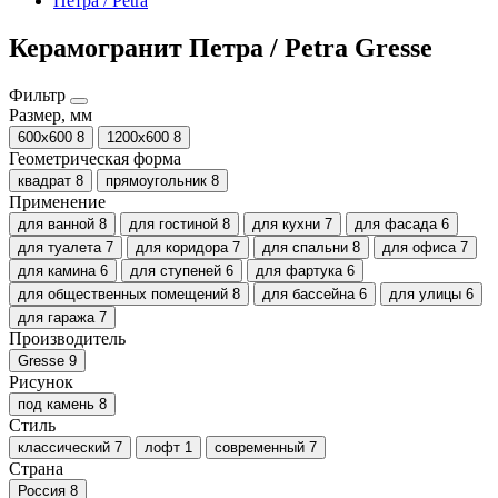
Петра / Petra
Керамогранит Петра / Petra Gresse
Фильтр
Размер, мм
600х600
8
1200х600
8
Геометрическая форма
квадрат
8
прямоугольник
8
Применение
для ванной
8
для гостиной
8
для кухни
7
для фасада
6
для туалета
7
для коридора
7
для спальни
8
для офиса
7
для камина
6
для ступеней
6
для фартука
6
для общественных помещений
8
для бассейна
6
для улицы
6
для гаража
7
Производитель
Gresse
9
Рисунок
под камень
8
Стиль
классический
7
лофт
1
современный
7
Страна
Россия
8