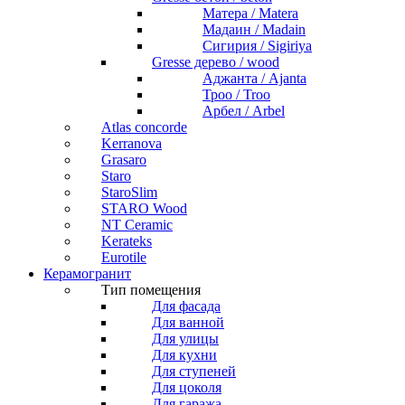
Матера / Matera
Мадаин / Madain
Сигирия / Sigiriya
Gresse дерево / wood
Аджанта / Ajanta
Троо / Troo
Арбел / Arbel
Atlas concorde
Kerranova
Grasaro
Staro
StaroSlim
STARO Wood
NT Ceramic
Kerateks
Eurotile
Керамогранит
Тип помещения
Для фасада
Для ванной
Для улицы
Для кухни
Для ступеней
Для цоколя
Для гаража