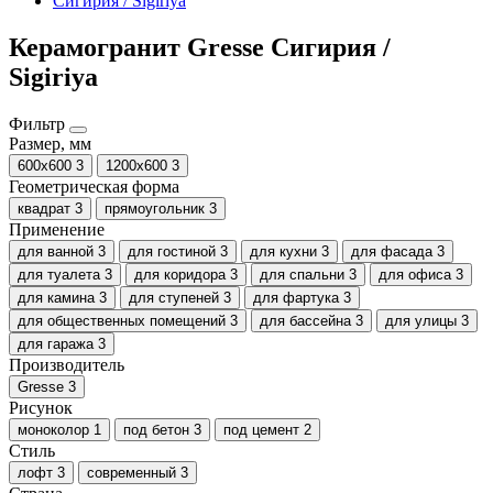
Сигирия / Sigiriya
Керамогранит Gresse Сигирия /
Sigiriya
Фильтр
Размер, мм
600х600
3
1200х600
3
Геометрическая форма
квадрат
3
прямоугольник
3
Применение
для ванной
3
для гостиной
3
для кухни
3
для фасада
3
для туалета
3
для коридора
3
для спальни
3
для офиса
3
для камина
3
для ступеней
3
для фартука
3
для общественных помещений
3
для бассейна
3
для улицы
3
для гаража
3
Производитель
Gresse
3
Рисунок
моноколор
1
под бетон
3
под цемент
2
Стиль
лофт
3
современный
3