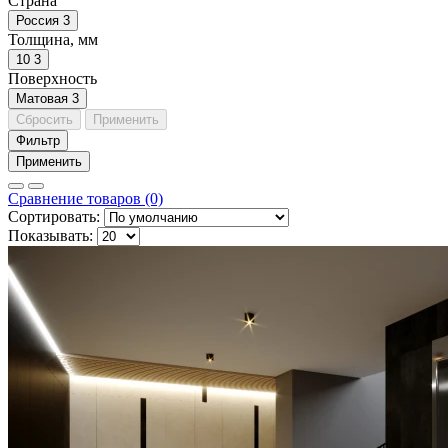
Страна
Россия
3
Толщина, мм
10
3
Поверхность
Матовая
3
Сбросить
Применить
Фильтр
Применить
Сравнение товаров (0)
Сортировать:
Показывать: