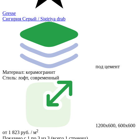
Gresse
Сигирия Серый / Sigiriya drab
под цемент
Материал:
керамогранит
Стиль:
лофт, современный
1200х600, 600х600
2
от 1 823 руб. / м
Показано с 1 по 3 из 3 (всего 1 страниц)