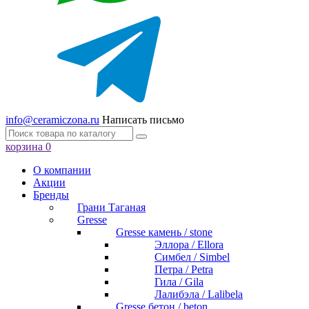
info@ceramiczona.ru
Написать письмо
корзина
0
О компании
Акции
Бренды
Грани Таганая
Gresse
Gresse камень / stone
Эллора / Ellora
Симбел / Simbel
Петра / Petra
Гила / Gila
Лалибэла / Lalibela
Gresse бетон / beton