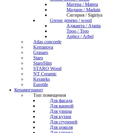
Матера / Matera
Мадаин / Madain
Сигирия / Sigiriya
Gresse дерево / wood
Аджанта / Ajanta
Троо / Troo
Арбел / Arbel
Atlas concorde
Kerranova
Grasaro
Staro
StaroSlim
STARO Wood
NT Ceramic
Kerateks
Eurotile
Керамогранит
Тип помещения
Для фасада
Для ванной
Для улицы
Для кухни
Для ступеней
Для цоколя
Для гаража