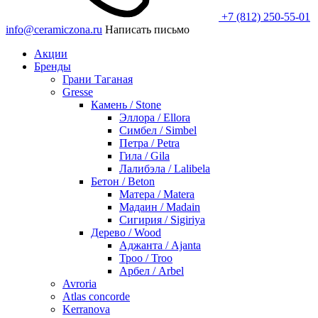
+7 (812) 250-55-01
info@ceramiczona.ru
Написать письмо
Акции
Бренды
Грани Таганая
Gresse
Камень / Stone
Эллора / Ellora
Симбел / Simbel
Петра / Petra
Гила / Gila
Лалибэла / Lalibela
Бетон / Beton
Матера / Matera
Мадаин / Madain
Сигирия / Sigiriya
Дерево / Wood
Аджанта / Ajanta
Троо / Troo
Арбел / Arbel
Avroria
Atlas concorde
Kerranova