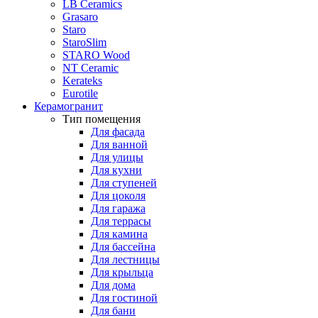
LB Ceramics
Grasaro
Staro
StaroSlim
STARO Wood
NT Ceramic
Kerateks
Eurotile
Керамогранит
Тип помещения
Для фасада
Для ванной
Для улицы
Для кухни
Для ступеней
Для цоколя
Для гаража
Для террасы
Для камина
Для бассейна
Для лестницы
Для крыльца
Для дома
Для гостиной
Для бани