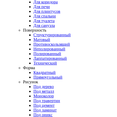
Для коридора
Для печи
Для плинтусов
Для спальни
Для туалета
Для санузла
Поверхность
Структурированный
Матовый
Противоскользящий
Неполированный
Полированный
Лаппатированный
Технический
Форма
Квадратный
Прямоугольный
Рисунок
Под дерево
Под металл
Моноколор
Под травертин
Под цемент
Под ламинат
Под оникс