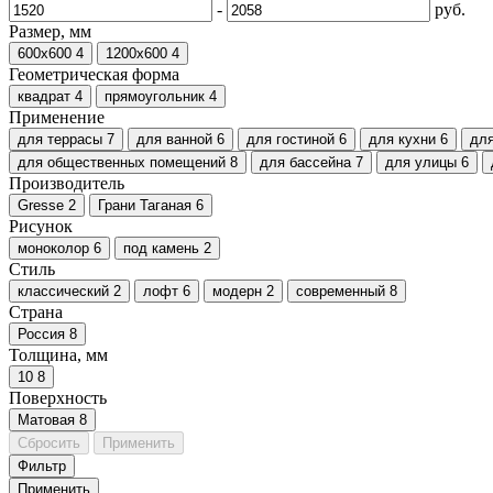
-
руб.
Размер, мм
600х600
4
1200х600
4
Геометрическая форма
квадрат
4
прямоугольник
4
Применение
для террасы
7
для ванной
6
для гостиной
6
для кухни
6
дл
для общественных помещений
8
для бассейна
7
для улицы
6
Производитель
Gresse
2
Грани Таганая
6
Рисунок
моноколор
6
под камень
2
Стиль
классический
2
лофт
6
модерн
2
современный
8
Страна
Россия
8
Толщина, мм
10
8
Поверхность
Матовая
8
Сбросить
Применить
Фильтр
Применить