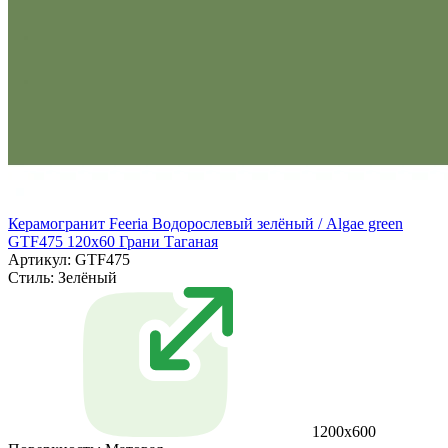
Керамогранит Feeria Водорослевый зелёный / Algae green
GTF475 120х60 Грани Таганая
Артикул: GTF475
Стиль:
Зелёный
1200х600