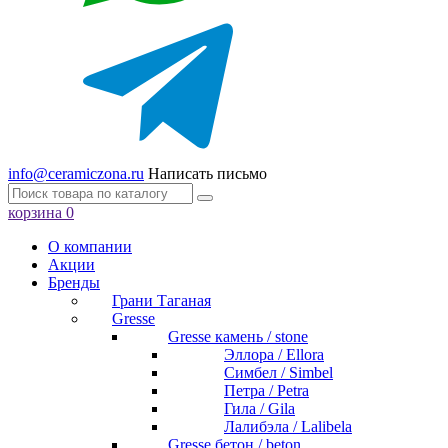
info@ceramiczona.ru
Написать письмо
корзина
0
О компании
Акции
Бренды
Грани Таганая
Gresse
Gresse камень / stone
Эллора / Ellora
Симбел / Simbel
Петра / Petra
Гила / Gila
Лалибэла / Lalibela
Gresse бетон / beton