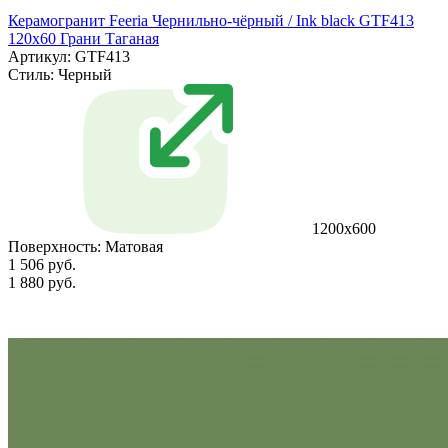
Керамогранит Feeria Чернильно‑чёрный / Ink black GTF413
120х60 Грани Таганая
Артикул: GTF413
Стиль:
Черный
1200х600
Поверхность:
Матовая
1 506 руб.
1 880 руб.