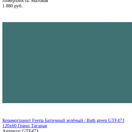
Поверхность:
Матовая
1 880 руб.
Керамогранит Feeria Батичный зелёный / Bath green GTF473
120х60 Грани Таганая
Артикул: GTF473