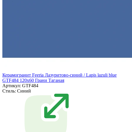
Керамогранит Feeria Лазуритово-синий / Lapis lazuli blue
GTF484 120х60 Грани Таганая
Артикул: GTF484
Стиль:
Синий