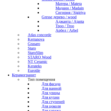
Матера / Matera
Мадаин / Madain
Сигирия / Sigiriya
Gresse дерево / wood
Аджанта / Ajanta
Троо / Troo
Арбел / Arbel
Atlas concorde
Kerranova
Grasaro
Staro
StaroSlim
STARO Wood
NT Ceramic
Kerateks
Eurotile
Керамогранит
Тип помещения
Для фасада
Для ванной
Для улицы
Для кухни
Для ступеней
Для цоколя
Для гаража