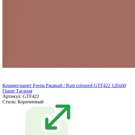
Керамогранит Feeria Ржавый / Rust coloured GTF422 120х60
Грани Таганая
Артикул: GTF422
Стиль:
Коричневый