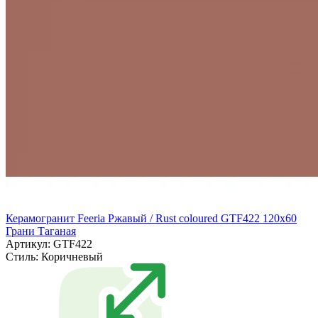
Керамогранит Feeria Ржавый / Rust coloured GTF422 120х60
Грани Таганая
Артикул: GTF422
Стиль:
Коричневый