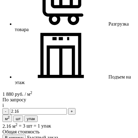
Разгрузка
товара
Подъем на
этаж
2
1 880 руб. / м
По запросу
i
2
м
шт
упак
2
2.16 м
=
3 шт
=
1 упак
Общая стоимость
Быстрый заказ
В корзину