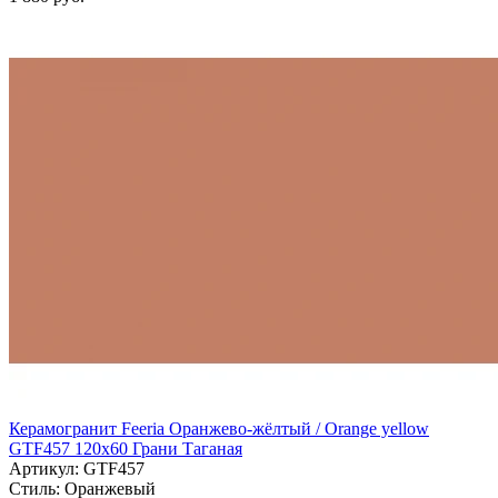
Керамогранит Feeria Оранжево‑жёлтый / Orange yellow
GTF457 120х60 Грани Таганая
Артикул: GTF457
Стиль:
Оранжевый