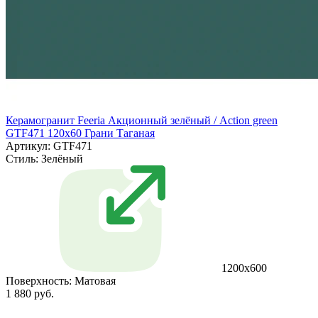
Керамогранит Feeria Акционный зелёный / Action green
GTF471 120х60 Грани Таганая
Артикул: GTF471
Стиль:
Зелёный
1200х600
Поверхность:
Матовая
1 880 руб.