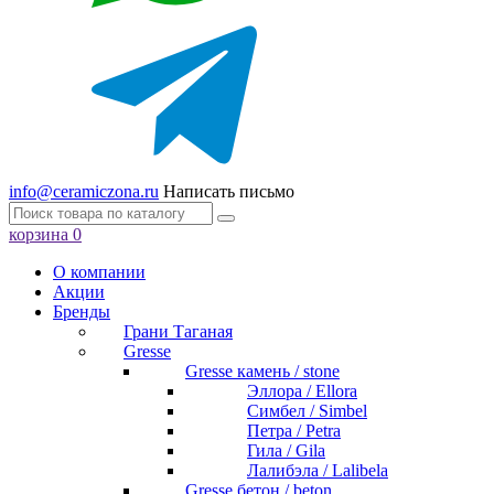
info@ceramiczona.ru
Написать письмо
корзина
0
О компании
Акции
Бренды
Грани Таганая
Gresse
Gresse камень / stone
Эллора / Ellora
Симбел / Simbel
Петра / Petra
Гила / Gila
Лалибэла / Lalibela
Gresse бетон / beton