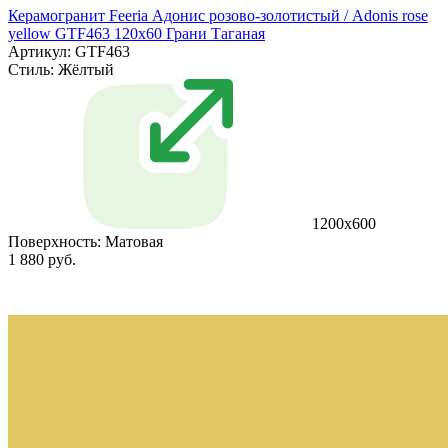
Керамогранит Feeria Адонис розово‑золотистый / Adonis rose
yellow GTF463 120х60 Грани Таганая
Артикул: GTF463
Стиль:
Жёлтый
1200х600
Поверхность:
Матовая
1 880 руб.