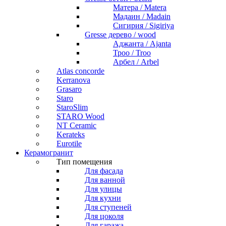
Матера / Matera
Мадаин / Madain
Сигирия / Sigiriya
Gresse дерево / wood
Аджанта / Ajanta
Троо / Troo
Арбел / Arbel
Atlas concorde
Kerranova
Grasaro
Staro
StaroSlim
STARO Wood
NT Ceramic
Kerateks
Eurotile
Керамогранит
Тип помещения
Для фасада
Для ванной
Для улицы
Для кухни
Для ступеней
Для цоколя
Для гаража