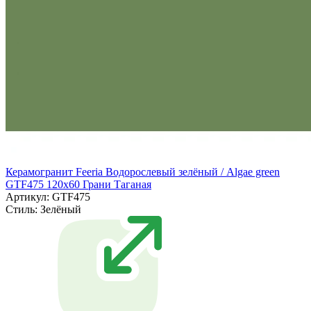
Керамогранит Feeria Водорослевый зелёный / Algae green
GTF475 120х60 Грани Таганая
Артикул: GTF475
Стиль:
Зелёный