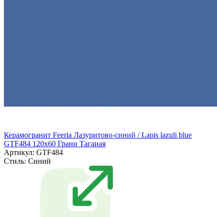
Керамогранит Feeria Лазуритово-синий / Lapis lazuli blue
GTF484 120х60 Грани Таганая
Артикул: GTF484
Стиль:
Синий