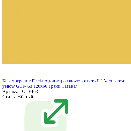
Керамогранит Feeria Адонис розово‑золотистый / Adonis rose
yellow GTF463 120х60 Грани Таганая
Артикул: GTF463
Стиль:
Жёлтый