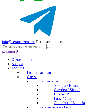
info@ceramiczona.ru
Написать письмо
корзина
0
О компании
Акции
Бренды
Грани Таганая
Gresse
Gresse камень / stone
Эллора / Ellora
Симбел / Simbel
Петра / Petra
Гила / Gila
Лалибэла / Lalibela
Gresse бетон / beton