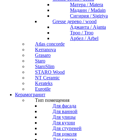
Матера / Matera
Мадаин / Madain
Сигирия / Sigiriya
Gresse дерево / wood
Аджанта / Ajanta
Троо / Troo
Арбел / Arbel
Atlas concorde
Kerranova
Grasaro
Staro
StaroSlim
STARO Wood
NT Ceramic
Kerateks
Eurotile
Керамогранит
Тип помещения
Для фасада
Для ванной
Для улицы
Для кухни
Для ступеней
Для цоколя
Для гаража