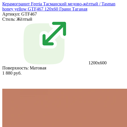
Керамогранит Feeria Тасманский медово‑жёлтый / Tasman
honey yellow GTF467 120х60 Грани Таганая
Артикул: GTF467
Стиль:
Жёлтый
1200х600
Поверхность:
Матовая
1 880 руб.