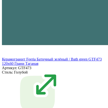
Керамогранит Feeria Батичный зелёный / Bath green GTF473
120х60 Грани Таганая
Артикул: GTF473
Стиль:
Голубой