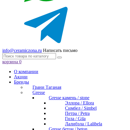
info@ceramiczona.ru
Написать письмо
корзина
0
О компании
Акции
Бренды
Грани Таганая
Gresse
Gresse камень / stone
Эллора / Ellora
Симбел / Simbel
Петра / Petra
Гила / Gila
Лалибэла / Lalibela
Gresse бетон / beton