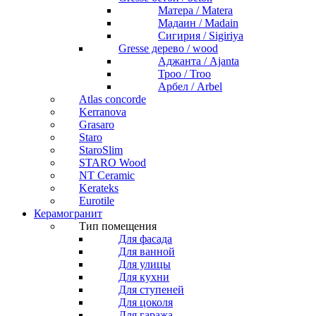
Матера / Matera
Мадаин / Madain
Сигирия / Sigiriya
Gresse дерево / wood
Аджанта / Ajanta
Троо / Troo
Арбел / Arbel
Atlas concorde
Kerranova
Grasaro
Staro
StaroSlim
STARO Wood
NT Ceramic
Kerateks
Eurotile
Керамогранит
Тип помещения
Для фасада
Для ванной
Для улицы
Для кухни
Для ступеней
Для цоколя
Для гаража