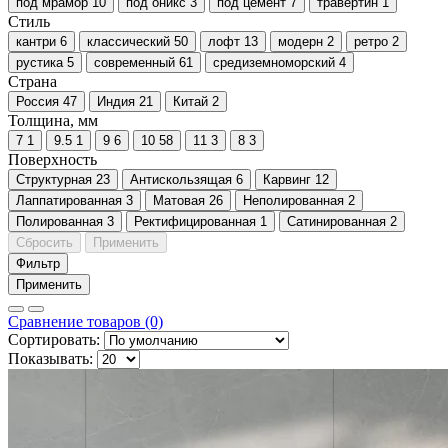
под мрамор
10
под оникс
3
под цемент
7
травертин
1
Стиль
кантри
6
классический
50
лофт
13
модерн
2
ретро
2
рустика
5
современный
61
средиземноморский
4
Страна
Россия
47
Индия
21
Китай
2
Толщина, мм
7
1
9.5
1
9
6
10
58
11
3
8
3
Поверхность
Cтруктурная
23
Антискользящая
6
Карвинг
12
Лаппатированная
3
Матовая
26
Неполированная
2
Полированная
3
Ректифицированная
1
Сатинированная
2
Сбросить
Применить
Фильтр
Применить
Сравнение товаров (0)
Сортировать:
Показывать: