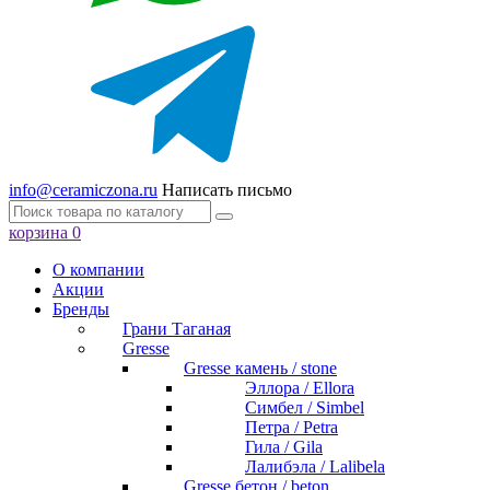
info@ceramiczona.ru
Написать письмо
корзина
0
О компании
Акции
Бренды
Грани Таганая
Gresse
Gresse камень / stone
Эллора / Ellora
Симбел / Simbel
Петра / Petra
Гила / Gila
Лалибэла / Lalibela
Gresse бетон / beton