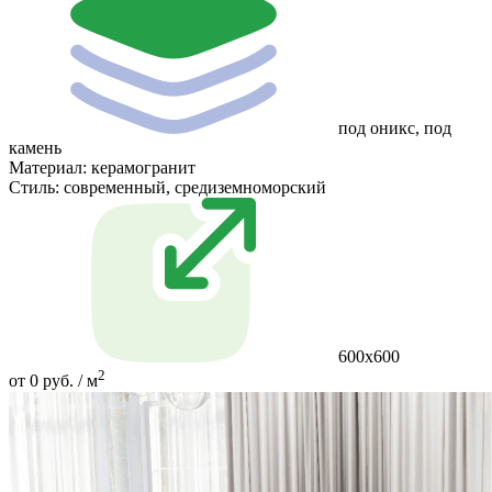
под оникс, под
камень
Материал:
керамогранит
Стиль:
современный, средиземноморский
600х600
2
от 0 руб. / м