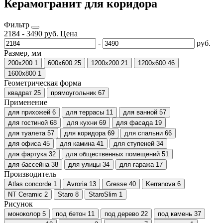
Керамогранит для коридора
Фильтр
2184
-
3490
руб.
Цена
-
руб.
Размер, мм
200x200
1
600х600
25
1200х200
21
1200х600
46
1600x800
1
Геометрическая форма
квадрат
25
прямоугольник
67
Применение
для прихожей
6
для террасы
11
для ванной
57
для гостиной
68
для кухни
69
для фасада
19
для туалета
57
для коридора
69
для спальни
66
для офиса
45
для камина
41
для ступеней
34
для фартука
32
для общественных помещений
51
для бассейна
38
для улицы
34
для гаража
17
Производитель
Atlas concorde
1
Avroria
13
Gresse
40
Kerranova
6
NT Ceramic
2
Staro
8
StaroSlim
1
Рисунок
моноколор
5
под бетон
11
под дерево
22
под камень
37