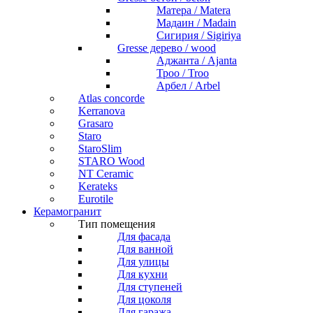
Матера / Matera
Мадаин / Madain
Сигирия / Sigiriya
Gresse дерево / wood
Аджанта / Ajanta
Троо / Troo
Арбел / Arbel
Atlas concorde
Kerranova
Grasaro
Staro
StaroSlim
STARO Wood
NT Ceramic
Kerateks
Eurotile
Керамогранит
Тип помещения
Для фасада
Для ванной
Для улицы
Для кухни
Для ступеней
Для цоколя
Для гаража