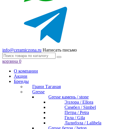
info@ceramiczona.ru
Написать письмо
корзина
0
О компании
Акции
Бренды
Грани Таганая
Gresse
Gresse камень / stone
Эллора / Ellora
Симбел / Simbel
Петра / Petra
Гила / Gila
Лалибэла / Lalibela
Gresse бетон / beton