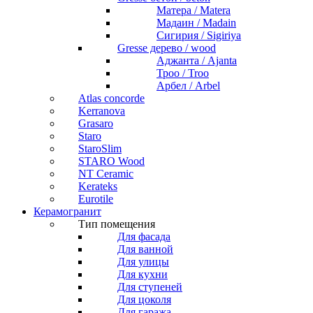
Матера / Matera
Мадаин / Madain
Сигирия / Sigiriya
Gresse дерево / wood
Аджанта / Ajanta
Троо / Troo
Арбел / Arbel
Atlas concorde
Kerranova
Grasaro
Staro
StaroSlim
STARO Wood
NT Ceramic
Kerateks
Eurotile
Керамогранит
Тип помещения
Для фасада
Для ванной
Для улицы
Для кухни
Для ступеней
Для цоколя
Для гаража