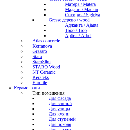
Матера / Matera
Мадаин / Madain
Сигирия / Sigiriya
Gresse дерево / wood
Аджанта / Ajanta
Троо / Troo
Арбел / Arbel
Atlas concorde
Kerranova
Grasaro
Staro
StaroSlim
STARO Wood
NT Ceramic
Kerateks
Eurotile
Керамогранит
Тип помещения
Для фасада
Для ванной
Для улицы
Для кухни
Для ступеней
Для цоколя
Для гаража