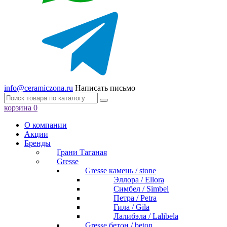
info@ceramiczona.ru
Написать письмо
корзина
0
О компании
Акции
Бренды
Грани Таганая
Gresse
Gresse камень / stone
Эллора / Ellora
Симбел / Simbel
Петра / Petra
Гила / Gila
Лалибэла / Lalibela
Gresse бетон / beton