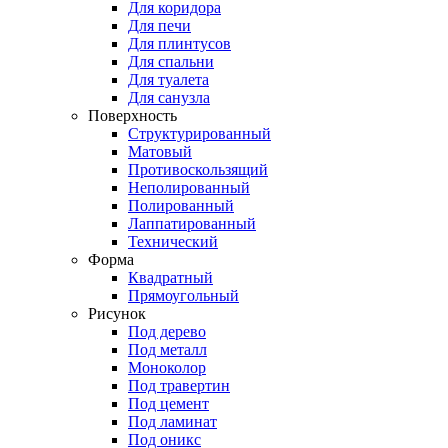
Для коридора
Для печи
Для плинтусов
Для спальни
Для туалета
Для санузла
Поверхность
Структурированный
Матовый
Противоскользящий
Неполированный
Полированный
Лаппатированный
Технический
Форма
Квадратный
Прямоугольный
Рисунок
Под дерево
Под металл
Моноколор
Под травертин
Под цемент
Под ламинат
Под оникс