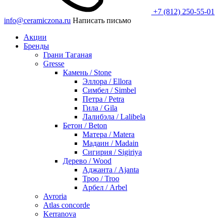
+7 (812) 250-55-01
info@ceramiczona.ru
Написать письмо
Акции
Бренды
Грани Таганая
Gresse
Камень / Stone
Эллора / Ellora
Симбел / Simbel
Петра / Petra
Гила / Gila
Лалибэла / Lalibela
Бетон / Beton
Матера / Matera
Мадаин / Madain
Сигирия / Sigiriya
Дерево / Wood
Аджанта / Ajanta
Троо / Troo
Арбел / Arbel
Avroria
Atlas concorde
Kerranova