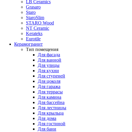
LB Ceramics
Grasaro
Staro
StaroSlim
STARO Wood
NT Ceramic
Kerateks
Eurotile
Керамогранит
Тип помещения
Для фасада
Для ванной
Для улицы
Для кухни
Для ступеней
Для цоколя
Для гаража
Для террасы
Для камина
Для бассейна
Для лестницы
Для крыльца
Для дома
Для гостиной
Для бани