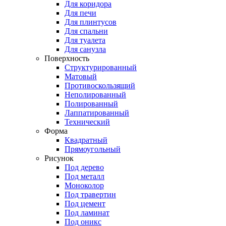
Для коридора
Для печи
Для плинтусов
Для спальни
Для туалета
Для санузла
Поверхность
Структурированный
Матовый
Противоскользящий
Неполированный
Полированный
Лаппатированный
Технический
Форма
Квадратный
Прямоугольный
Рисунок
Под дерево
Под металл
Моноколор
Под травертин
Под цемент
Под ламинат
Под оникс