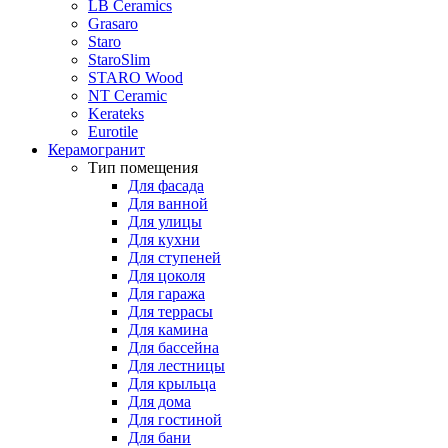
LB Ceramics
Grasaro
Staro
StaroSlim
STARO Wood
NT Ceramic
Kerateks
Eurotile
Керамогранит
Тип помещения
Для фасада
Для ванной
Для улицы
Для кухни
Для ступеней
Для цоколя
Для гаража
Для террасы
Для камина
Для бассейна
Для лестницы
Для крыльца
Для дома
Для гостиной
Для бани