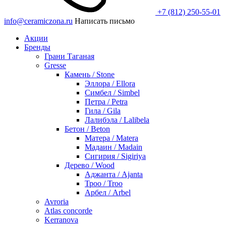
+7 (812) 250-55-01
info@ceramiczona.ru
Написать письмо
Акции
Бренды
Грани Таганая
Gresse
Камень / Stone
Эллора / Ellora
Симбел / Simbel
Петра / Petra
Гила / Gila
Лалибэла / Lalibela
Бетон / Beton
Матера / Matera
Мадаин / Madain
Сигирия / Sigiriya
Дерево / Wood
Аджанта / Ajanta
Троо / Troo
Арбел / Arbel
Avroria
Atlas concorde
Kerranova