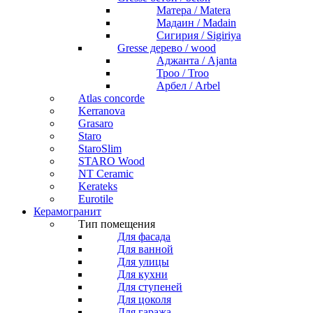
Матера / Matera
Мадаин / Madain
Сигирия / Sigiriya
Gresse дерево / wood
Аджанта / Ajanta
Троо / Troo
Арбел / Arbel
Atlas concorde
Kerranova
Grasaro
Staro
StaroSlim
STARO Wood
NT Ceramic
Kerateks
Eurotile
Керамогранит
Тип помещения
Для фасада
Для ванной
Для улицы
Для кухни
Для ступеней
Для цоколя
Для гаража