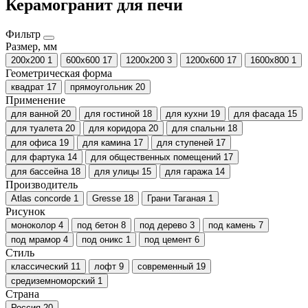
Керамогранит для печи
Фильтр
Размер, мм
200x200
1
600х600
17
1200х200
3
1200х600
17
1600x800
1
Геометрическая форма
квадрат
17
прямоугольник
20
Применение
для ванной
20
для гостиной
18
для кухни
19
для фасада
15
для туалета
20
для коридора
20
для спальни
18
для офиса
19
для камина
17
для ступеней
17
для фартука
14
для общественных помещений
17
для бассейна
18
для улицы
15
для гаража
14
Производитель
Atlas concorde
1
Gresse
18
Грани Таганая
1
Рисунок
моноколор
4
под бетон
8
под дерево
3
под камень
7
под мрамор
4
под оникс
1
под цемент
6
Стиль
классический
11
лофт
9
современный
19
средиземноморский
1
Страна
Россия
20