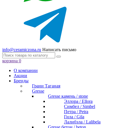
info@ceramiczona.ru
Написать письмо
корзина
0
О компании
Акции
Бренды
Грани Таганая
Gresse
Gresse камень / stone
Эллора / Ellora
Симбел / Simbel
Петра / Petra
Гила / Gila
Лалибэла / Lalibela
Gresse бетон / beton