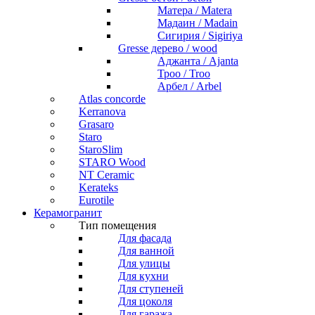
Матера / Matera
Мадаин / Madain
Сигирия / Sigiriya
Gresse дерево / wood
Аджанта / Ajanta
Троо / Troo
Арбел / Arbel
Atlas concorde
Kerranova
Grasaro
Staro
StaroSlim
STARO Wood
NT Ceramic
Kerateks
Eurotile
Керамогранит
Тип помещения
Для фасада
Для ванной
Для улицы
Для кухни
Для ступеней
Для цоколя
Для гаража