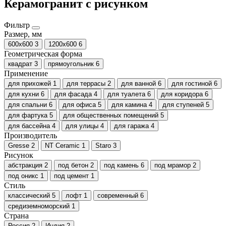
Керамогранит с рисунком
Фильтр
Размер, мм
600х600
3
1200х600
6
Геометрическая форма
квадрат
3
прямоугольник
6
Применение
для прихожей
1
для террасы
2
для ванной
6
для гостиной
6
для кухни
6
для фасада
4
для туалета
6
для коридора
6
для спальни
6
для офиса
5
для камина
4
для ступеней
5
для фартука
5
для общественных помещений
5
для бассейна
4
для улицы
4
для гаража
4
Производитель
Gresse
2
NT Ceramic
1
Staro
3
Рисунок
абстракция
2
под бетон
2
под камень
6
под мрамор
2
под оникс
1
под цемент
1
Стиль
классический
5
лофт
1
современный
6
средиземноморский
1
Страна
Россия
2
Индия
2