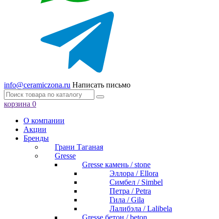
info@ceramiczona.ru
Написать письмо
корзина
0
О компании
Акции
Бренды
Грани Таганая
Gresse
Gresse камень / stone
Эллора / Ellora
Симбел / Simbel
Петра / Petra
Гила / Gila
Лалибэла / Lalibela
Gresse бетон / beton