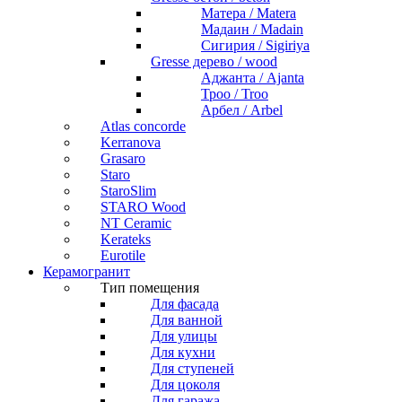
Матера / Matera
Мадаин / Madain
Сигирия / Sigiriya
Gresse дерево / wood
Аджанта / Ajanta
Троо / Troo
Арбел / Arbel
Atlas concorde
Kerranova
Grasaro
Staro
StaroSlim
STARO Wood
NT Ceramic
Kerateks
Eurotile
Керамогранит
Тип помещения
Для фасада
Для ванной
Для улицы
Для кухни
Для ступеней
Для цоколя
Для гаража