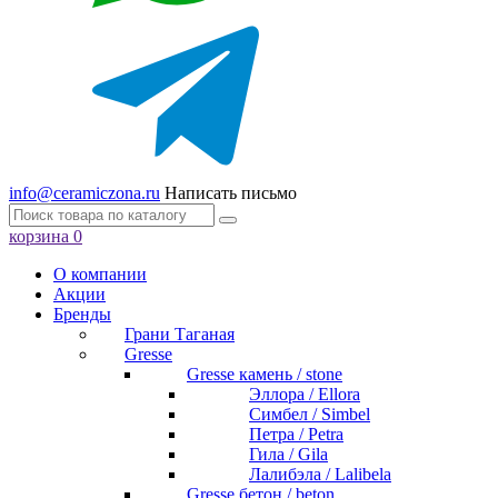
info@ceramiczona.ru
Написать письмо
корзина
0
О компании
Акции
Бренды
Грани Таганая
Gresse
Gresse камень / stone
Эллора / Ellora
Симбел / Simbel
Петра / Petra
Гила / Gila
Лалибэла / Lalibela
Gresse бетон / beton