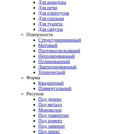
Для коридора
Для печи
Для плинтусов
Для спальни
Для туалета
Для санузла
Поверхность
Структурированный
Матовый
Противоскользящий
Неполированный
Полированный
Лаппатированный
Технический
Форма
Квадратный
Прямоугольный
Рисунок
Под дерево
Под металл
Моноколор
Под травертин
Под цемент
Под ламинат
Под оникс