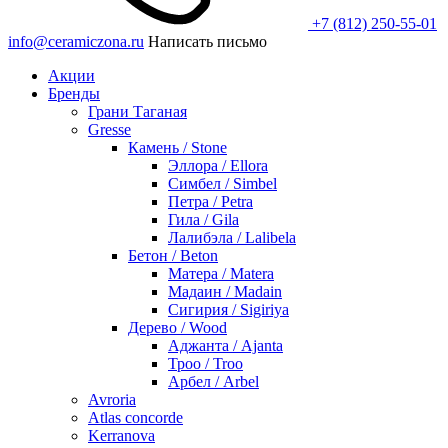
+7 (812) 250-55-01
info@ceramiczona.ru
Написать письмо
Акции
Бренды
Грани Таганая
Gresse
Камень / Stone
Эллора / Ellora
Симбел / Simbel
Петра / Petra
Гила / Gila
Лалибэла / Lalibela
Бетон / Beton
Матера / Matera
Мадаин / Madain
Сигирия / Sigiriya
Дерево / Wood
Аджанта / Ajanta
Троо / Troo
Арбел / Arbel
Avroria
Atlas concorde
Kerranova