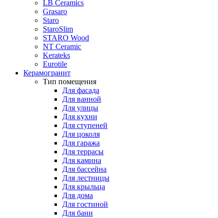
LB Ceramics
Grasaro
Staro
StaroSlim
STARO Wood
NT Ceramic
Kerateks
Eurotile
Керамогранит
Тип помещения
Для фасада
Для ванной
Для улицы
Для кухни
Для ступеней
Для цоколя
Для гаража
Для террасы
Для камина
Для бассейна
Для лестницы
Для крыльца
Для дома
Для гостиной
Для бани