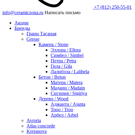
+7 (812) 250-55-01
info@ceramiczona.ru
Написать письмо
Акции
Бренды
Грани Таганая
Gresse
Камень / Stone
Эллора / Ellora
Симбел / Simbel
Петра / Petra
Гила / Gila
Лалибэла / Lalibela
Бетон / Beton
Матера / Matera
Мадаин / Madain
Сигирия / Sigiriya
Дерево / Wood
Аджанта / Ajanta
Троо / Troo
Арбел / Arbel
Avroria
Atlas concorde
Kerranova