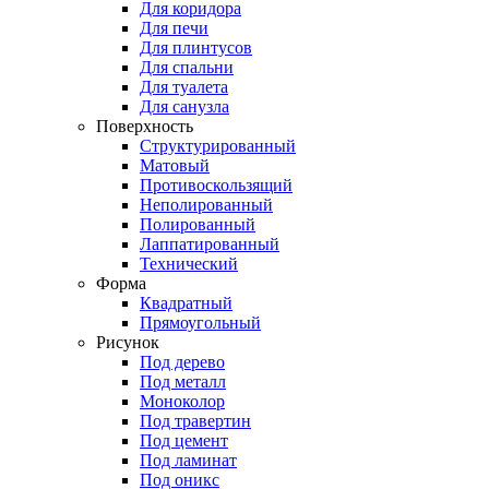
Для коридора
Для печи
Для плинтусов
Для спальни
Для туалета
Для санузла
Поверхность
Структурированный
Матовый
Противоскользящий
Неполированный
Полированный
Лаппатированный
Технический
Форма
Квадратный
Прямоугольный
Рисунок
Под дерево
Под металл
Моноколор
Под травертин
Под цемент
Под ламинат
Под оникс