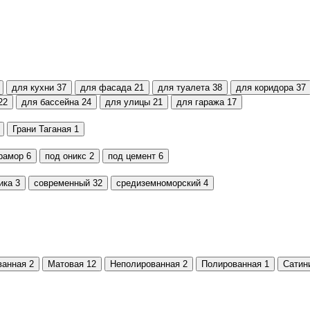
для кухни
37
для фасада
21
для туалета
38
для коридора
37
22
для бассейна
24
для улицы
21
для гаража
17
Грани Таганая
1
рамор
6
под оникс
2
под цемент
6
ика
3
современный
32
средиземноморский
4
ванная
2
Матовая
12
Неполированная
2
Полированная
1
Сатин