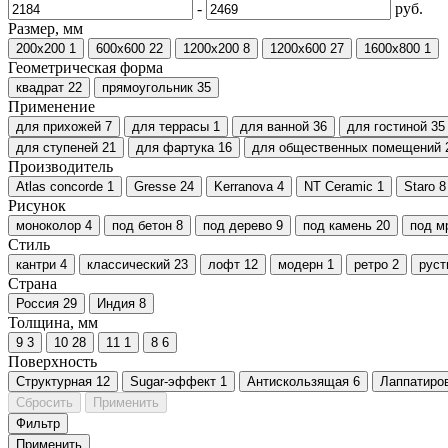
-
руб.
Размер, мм
200x200
1
600х600
22
1200х200
8
1200х600
27
1600x800
1
Геометрическая форма
квадрат
22
прямоугольник
35
Применение
для прихожей
7
для террасы
1
для ванной
36
для гостиной
35
для ступеней
21
для фартука
16
для общественных помещений
Производитель
Atlas concorde
1
Gresse
24
Kerranova
4
NT Ceramic
1
Staro
8
Рисунок
моноколор
4
под бетон
8
под дерево
9
под камень
20
под м
Стиль
кантри
4
классический
23
лофт
12
модерн
1
ретро
2
руст
Страна
Россия
29
Индия
8
Толщина, мм
9
3
10
28
11
1
8
6
Поверхность
Cтруктурная
12
Sugar-эффект
1
Антискользящая
6
Лаппатиро
Сбросить
Применить
Фильтр
Применить