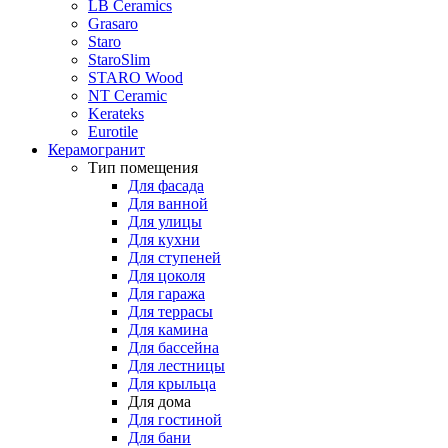
LB Ceramics
Grasaro
Staro
StaroSlim
STARO Wood
NT Ceramic
Kerateks
Eurotile
Керамогранит
Тип помещения
Для фасада
Для ванной
Для улицы
Для кухни
Для ступеней
Для цоколя
Для гаража
Для террасы
Для камина
Для бассейна
Для лестницы
Для крыльца
Для дома
Для гостиной
Для бани