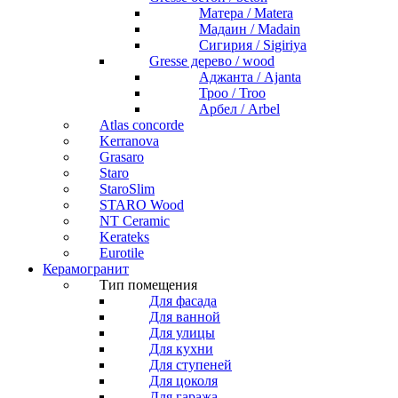
Матера / Matera
Мадаин / Madain
Сигирия / Sigiriya
Gresse дерево / wood
Аджанта / Ajanta
Троо / Troo
Арбел / Arbel
Atlas concorde
Kerranova
Grasaro
Staro
StaroSlim
STARO Wood
NT Ceramic
Kerateks
Eurotile
Керамогранит
Тип помещения
Для фасада
Для ванной
Для улицы
Для кухни
Для ступеней
Для цоколя
Для гаража