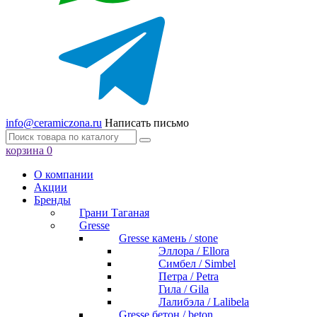
info@ceramiczona.ru
Написать письмо
корзина
0
О компании
Акции
Бренды
Грани Таганая
Gresse
Gresse камень / stone
Эллора / Ellora
Симбел / Simbel
Петра / Petra
Гила / Gila
Лалибэла / Lalibela
Gresse бетон / beton