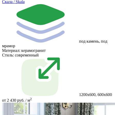
Скала / Skala
под камень, под
мрамор
Материал:
керамогранит
Стиль:
современный
1200x600, 600x600
2
от 2 430 руб. / м