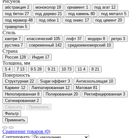
Рисунок
абстракция
2
моноколор
18
орнамент
1
под агат
12
под бетон
27
под дерево
21
под камень
80
под металл
5
под мрамор
48
под обои
1
под оникс
17
под цемент
20
травертин
5
Стиль
кантри
7
классический
105
лофт
37
модерн
8
ретро
3
рустика
7
современный
142
средиземноморский
10
Страна
Россия
128
Индия
17
Толщина, мм
5
4
7
13
9.5
28
9
21
10
73
11
4
8
21
Поверхность
Cтруктурная
22
Sugar-эффект
3
Антискользящая
10
Карвинг
12
Лаппатированная
12
Матовая
81
Неполированная
8
Полированная
20
Ректифицированная
3
Сатинированная
2
Сбросить
Применить
Фильтр
Применить
Сравнение товаров (0)
Сортировать: