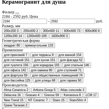
Керамогранит для душа
Фильтр
2184
-
2592
руб.
Цена
-
руб.
Размер, мм
200x200
3
200х600
2
300х600
11
600х600
73
800х800
6
1200х200
14
1200х600
109
1600x800
3
Геометрическая форма
квадрат
80
прямоугольник
133
Применение
для прихожей
7
для террасы
9
для ванной
154
для гостиной
151
для кухни
151
для фасада
52
для туалета
156
для коридора
155
для спальни
146
для офиса
142
для камина
80
для ступеней
71
для фартука
59
для общественных помещений
74
для бассейна
125
для улицы
68
для гаража
50
Производитель
Alma Ceramica
2
Artkera Group
5
Atlas concorde
3
Delacora
16
Grasaro
4
Gresse
59
Kerranova
8
LCM
17
New Trend
15
NT Ceramic
7
Staro
15
StaroSlim
4
Грани Таганая
2