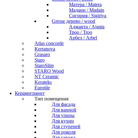
Матера / Matera
Мадаин / Madain
Сигирия / Sigiriya
Gresse дерево / wood
Аджанта / Ajanta
Троо / Troo
Арбел / Arbel
Atlas concorde
Kerranova
Grasaro
Staro
StaroSlim
STARO Wood
NT Ceramic
Kerateks
Eurotile
Керамогранит
Тип помещения
Для фасада
Для ванной
Для улицы
Для кухни
Для ступеней
Для цоколя
Для гаража