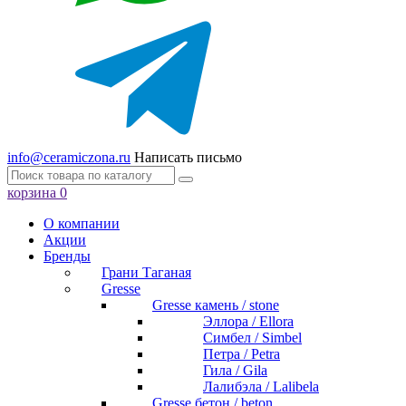
info@ceramiczona.ru
Написать письмо
корзина
0
О компании
Акции
Бренды
Грани Таганая
Gresse
Gresse камень / stone
Эллора / Ellora
Симбел / Simbel
Петра / Petra
Гила / Gila
Лалибэла / Lalibela
Gresse бетон / beton