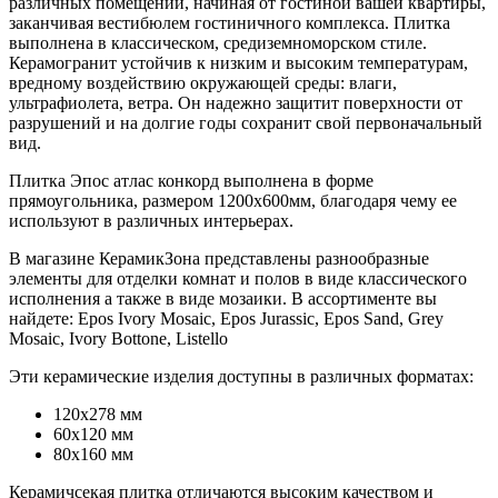
различных помещений, начиная от гостиной вашей квартиры,
заканчивая вестибюлем гостиничного комплекса. Плитка
выполнена в классическом, средиземноморском стиле.
Керамогранит устойчив к низким и высоким температурам,
вредному воздействию окружающей среды: влаги,
ультрафиолета, ветра. Он надежно защитит поверхности от
разрушений и на долгие годы сохранит свой первоначальный
вид.
Плитка Эпос атлас конкорд выполнена в форме
прямоугольника, размером 1200х600мм, благодаря чему ее
используют в различных интерьерах.
В магазине КерамикЗона представлены разнообразные
элементы для отделки комнат и полов в виде классического
исполнения а также в виде мозаики. В ассортименте вы
найдете: Epos Ivory Mosaic, Epos Jurassic, Epos Sand, Grey
Mosaic, Ivory Bottone, Listello
Эти керамические изделия доступны в различных форматах:
120x278 мм
60x120 мм
80x160 мм
Керамичсекая плитка отличаются высоким качеством и