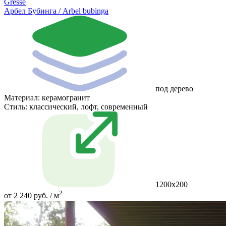
Gresse
Арбел Бубинга / Arbel bubinga
под дерево
Материал:
керамогранит
Стиль:
классический, лофт, современный
1200х200
2
от 2 240 руб. / м