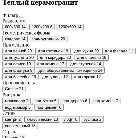
Теплый керамогранит
Фильтр
Размер, мм
600х600
14
1200х200
6
1200х600
14
Геометрическая форма
квадрат
14
прямоугольник
20
Применение
для ванной
20
для гостиной
19
для кухни
20
для фасада
11
для туалета
20
для коридора
20
для спальни
19
для офиса
19
для камина
17
для ступеней
14
для фартука
9
для общественных помещений
14
для бассейна
19
для улицы
12
для гаража
12
Производитель
Gresse
21
Рисунок
моноколор
2
под бетон
5
под дерево
6
под камень
7
под мрамор
5
под цемент
6
Стиль
кантри
2
классический
13
лофт
8
рустика
2
современный
18
Страна
Россия
20