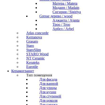
Матера / Matera
Мадаин / Madain
Сигирия / Sigiriya
Gresse дерево / wood
Аджанта / Ajanta
Троо / Troo
Арбел / Arbel
Atlas concorde
Kerranova
Grasaro
Staro
StaroSlim
STARO Wood
NT Ceramic
Kerateks
Eurotile
Керамогранит
Тип помещения
Для фасада
Для ванной
Для улицы
Для кухни
Для ступеней
Для цоколя
Для гаража