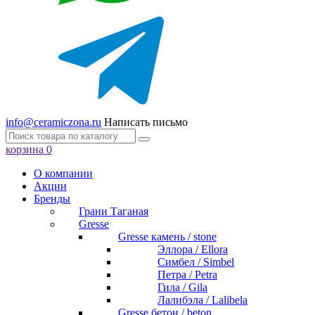
info@ceramiczona.ru
Написать письмо
корзина
0
О компании
Акции
Бренды
Грани Таганая
Gresse
Gresse камень / stone
Эллора / Ellora
Симбел / Simbel
Петра / Petra
Гила / Gila
Лалибэла / Lalibela
Gresse бетон / beton