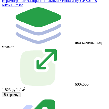
Керамогранит Эллора Пепельный / Ellora ashy GRS01-18
60х60 Gresse
под камень, под
мрамор
600х600
2
1 823 руб. / м
В корзину