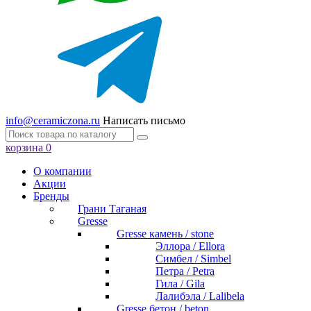
info@ceramiczona.ru
Написать письмо
корзина
0
О компании
Акции
Бренды
Грани Таганая
Gresse
Gresse камень / stone
Эллора / Ellora
Симбел / Simbel
Петра / Petra
Гила / Gila
Лалибэла / Lalibela
Gresse бетон / beton