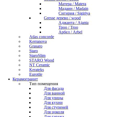
Матера / Matera
Мадаин / Madain
Сигирия / Sigiriya
Gresse дерево / wood
Аджанта / Ajanta
Троо / Troo
Арбел / Arbel
Atlas concorde
Kerranova
Grasaro
Staro
StaroSlim
STARO Wood
NT Ceramic
Kerateks
Eurotile
Керамогранит
Тип помещения
Для фасада
Для ванной
Для улицы
Для кухни
Для ступеней
Для цоколя
Для гаража