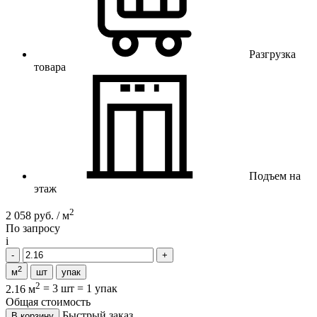
Разгрузка
товара
Подъем на
этаж
2
2 058 руб. / м
По запросу
i
2
м
шт
упак
2
2.16 м
=
3 шт
=
1 упак
Общая стоимость
Быстрый заказ
В корзину