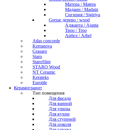
Матера / Matera
Мадаин / Madain
Сигирия / Sigiriya
Gresse дерево / wood
Аджанта / Ajanta
Троо / Troo
Арбел / Arbel
Atlas concorde
Kerranova
Grasaro
Staro
StaroSlim
STARO Wood
NT Ceramic
Kerateks
Eurotile
Керамогранит
Тип помещения
Для фасада
Для ванной
Для улицы
Для кухни
Для ступеней
Для цоколя
Для гаража