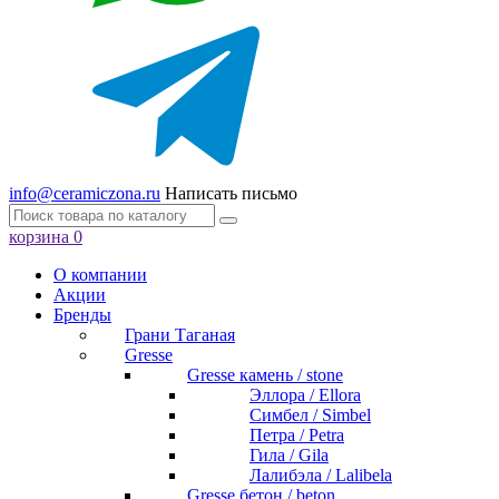
info@ceramiczona.ru
Написать письмо
корзина
0
О компании
Акции
Бренды
Грани Таганая
Gresse
Gresse камень / stone
Эллора / Ellora
Симбел / Simbel
Петра / Petra
Гила / Gila
Лалибэла / Lalibela
Gresse бетон / beton