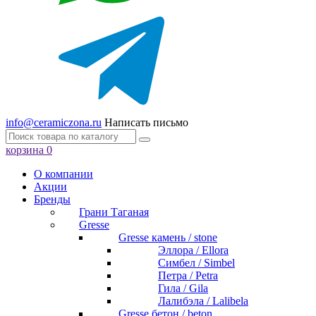
info@ceramiczona.ru
Написать письмо
корзина
0
О компании
Акции
Бренды
Грани Таганая
Gresse
Gresse камень / stone
Эллора / Ellora
Симбел / Simbel
Петра / Petra
Гила / Gila
Лалибэла / Lalibela
Gresse бетон / beton