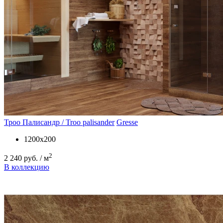
Троо Палисандр / Troo palisander
Gresse
1200х200
2
2 240 руб. / м
В коллекцию