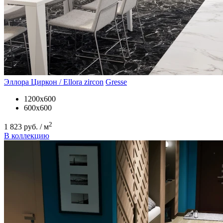
Эллора Циркон / Ellora zircon
Gresse
1200х600
600х600
2
1 823 руб. / м
В коллекцию