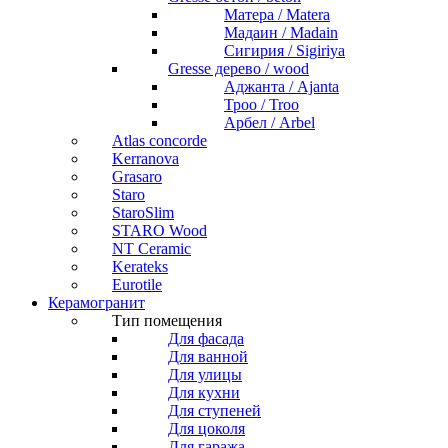
Матера / Matera
Мадаин / Madain
Сигирия / Sigiriya
Gresse дерево / wood
Аджанта / Ajanta
Троо / Troo
Арбел / Arbel
Atlas concorde
Kerranova
Grasaro
Staro
StaroSlim
STARO Wood
NT Ceramic
Kerateks
Eurotile
Керамогранит
Тип помещения
Для фасада
Для ванной
Для улицы
Для кухни
Для ступеней
Для цоколя
Для гаража