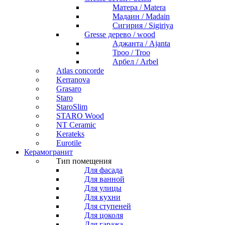
Матера / Matera
Мадаин / Madain
Сигирия / Sigiriya
Gresse дерево / wood
Аджанта / Ajanta
Троо / Troo
Арбел / Arbel
Atlas concorde
Kerranova
Grasaro
Staro
StaroSlim
STARO Wood
NT Ceramic
Kerateks
Eurotile
Керамогранит
Тип помещения
Для фасада
Для ванной
Для улицы
Для кухни
Для ступеней
Для цоколя
Для гаража