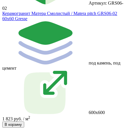
Артикул: GRS06-
02
Керамогранит Матера Смолистый / Matera pitch GRS06-02
60х60 Gresse
под камень, под
цемент
600х600
2
1 823 руб. / м
В корзину