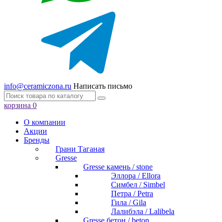
info@ceramiczona.ru
Написать письмо
корзина
0
О компании
Акции
Бренды
Грани Таганая
Gresse
Gresse камень / stone
Эллора / Ellora
Симбел / Simbel
Петра / Petra
Гила / Gila
Лалибэла / Lalibela
Gresse бетон / beton