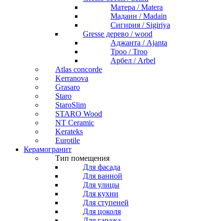
Матера / Matera
Мадаин / Madain
Сигирия / Sigiriya
Gresse дерево / wood
Аджанта / Ajanta
Троо / Troo
Арбел / Arbel
Atlas concorde
Kerranova
Grasaro
Staro
StaroSlim
STARO Wood
NT Ceramic
Kerateks
Eurotile
Керамогранит
Тип помещения
Для фасада
Для ванной
Для улицы
Для кухни
Для ступеней
Для цоколя
Для гаража