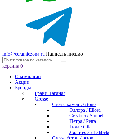
info@ceramiczona.ru
Написать письмо
корзина
0
О компании
Акции
Бренды
Грани Таганая
Gresse
Gresse камень / stone
Эллора / Ellora
Симбел / Simbel
Петра / Petra
Гила / Gila
Лалибэла / Lalibela
Gresse бетон / beton