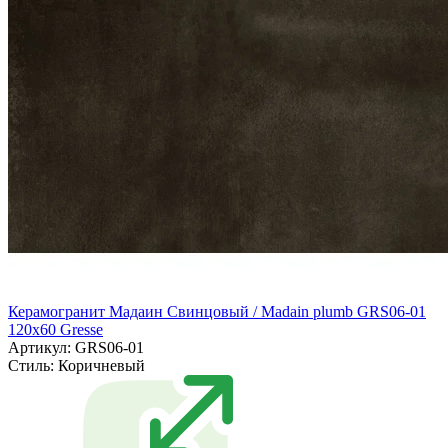
Керамогранит Мадаин Свинцовый / Madain plumb GRS06-01
120х60 Gresse
Артикул: GRS06-01
Стиль:
Коричневый