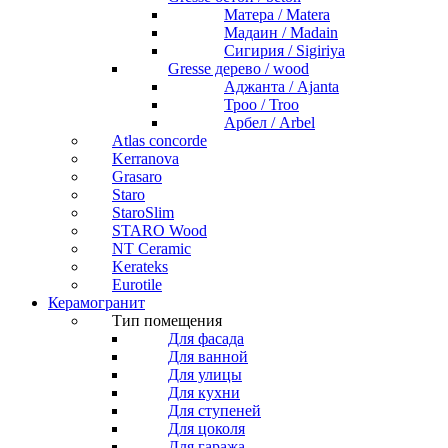
Матера / Matera
Мадаин / Madain
Сигирия / Sigiriya
Gresse дерево / wood
Аджанта / Ajanta
Троо / Troo
Арбел / Arbel
Atlas concorde
Kerranova
Grasaro
Staro
StaroSlim
STARO Wood
NT Ceramic
Kerateks
Eurotile
Керамогранит
Тип помещения
Для фасада
Для ванной
Для улицы
Для кухни
Для ступеней
Для цоколя
Для гаража