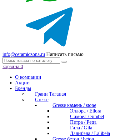
info@ceramiczona.ru
Написать письмо
корзина
0
О компании
Акции
Бренды
Грани Таганая
Gresse
Gresse камень / stone
Эллора / Ellora
Симбел / Simbel
Петра / Petra
Гила / Gila
Лалибэла / Lalibela
Gresse бетон / beton