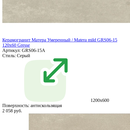
Керамогранит Матера Умеренный / Matera mild GRS06-15
120х60 Gresse
Артикул: GRS06-15A
Стиль:
Серый
1200х600
Поверхность:
антискользящая
2 058 руб.