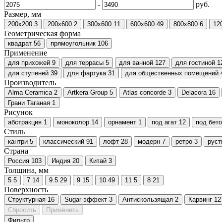
-
руб.
Размер, мм
200x200
3
200х600
2
300х600
11
600х600
49
800х800
6
12
Геометрическая форма
квадрат
56
прямоугольник
106
Применение
для прихожей
9
для террасы
5
для ванной
127
для гостиной
1
для ступеней
39
для фартука
31
для общественных помещений
Производитель
Alma Ceramica
2
Artkera Group
5
Atlas concorde
3
Delacora
16
Грани Таганая
1
Рисунок
абстракция
1
моноколор
14
орнамент
1
под агат
12
под бет
Стиль
кантри
5
классический
91
лофт
28
модерн
7
ретро
3
руст
Страна
Россия
103
Индия
20
Китай
3
Толщина, мм
5
5
7
14
9.5
29
9
15
10
49
11
5
8
21
Поверхность
Cтруктурная
16
Sugar-эффект
3
Антискользящая
2
Карвинг
12
Сбросить
Применить
Фильтр