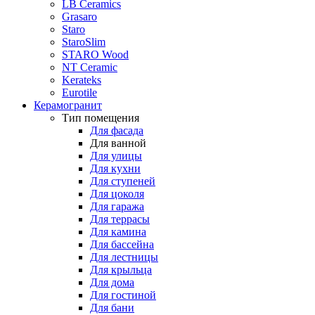
LB Ceramics
Grasaro
Staro
StaroSlim
STARO Wood
NT Ceramic
Kerateks
Eurotile
Керамогранит
Тип помещения
Для фасада
Для ванной
Для улицы
Для кухни
Для ступеней
Для цоколя
Для гаража
Для террасы
Для камина
Для бассейна
Для лестницы
Для крыльца
Для дома
Для гостиной
Для бани