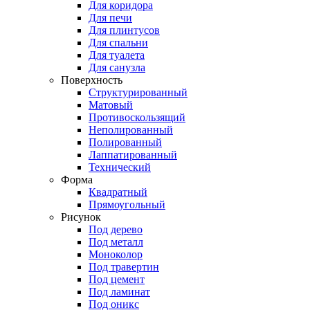
Для коридора
Для печи
Для плинтусов
Для спальни
Для туалета
Для санузла
Поверхность
Структурированный
Матовый
Противоскользящий
Неполированный
Полированный
Лаппатированный
Технический
Форма
Квадратный
Прямоугольный
Рисунок
Под дерево
Под металл
Моноколор
Под травертин
Под цемент
Под ламинат
Под оникс