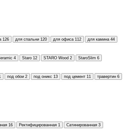
а
126
для спальни
120
для офиса
112
для камина
44
eramic
4
Staro
12
STARO Wood
2
StaroSlim
6
1
под обои
2
под оникс
13
под цемент
11
травертин
6
нная
16
Ректифицированная
1
Сатинированная
3