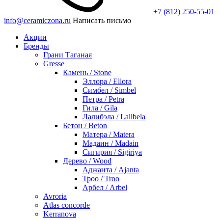
+7 (812) 250-55-01
info@ceramiczona.ru
Написать письмо
Акции
Бренды
Грани Таганая
Gresse
Камень / Stone
Эллора / Ellora
Симбел / Simbel
Петра / Petra
Гила / Gila
Лалибэла / Lalibela
Бетон / Beton
Матера / Matera
Мадаин / Madain
Сигирия / Sigiriya
Дерево / Wood
Аджанта / Ajanta
Троо / Troo
Арбел / Arbel
Avroria
Atlas concorde
Kerranova