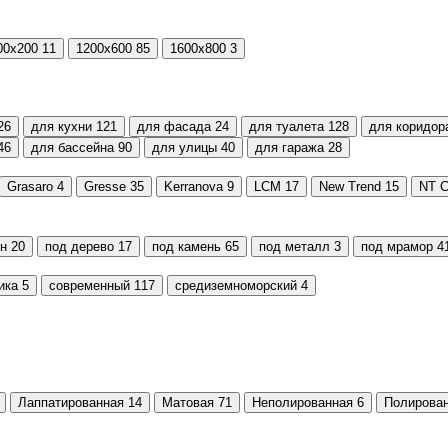
00х200
11
1200х600
85
1600x800
3
26
для кухни
121
для фасада
24
для туалета
128
для коридор
46
для бассейна
90
для улицы
40
для гаража
28
Grasaro
4
Gresse
35
Kerranova
9
LCM
17
New Trend
15
NT C
он
20
под дерево
17
под камень
65
под металл
3
под мрамор
4
ика
5
современный
117
средиземноморский
4
Лаппатированная
14
Матовая
71
Неполированная
6
Полирова