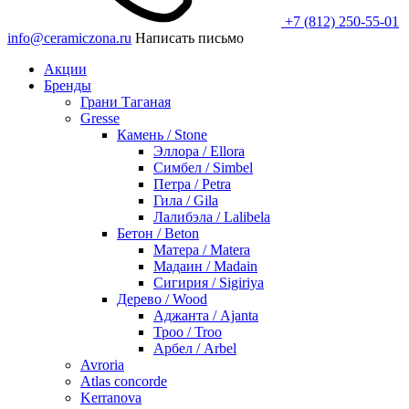
+7 (812) 250-55-01
info@ceramiczona.ru
Написать письмо
Акции
Бренды
Грани Таганая
Gresse
Камень / Stone
Эллора / Ellora
Симбел / Simbel
Петра / Petra
Гила / Gila
Лалибэла / Lalibela
Бетон / Beton
Матера / Matera
Мадаин / Madain
Сигирия / Sigiriya
Дерево / Wood
Аджанта / Ajanta
Троо / Troo
Арбел / Arbel
Avroria
Atlas concorde
Kerranova