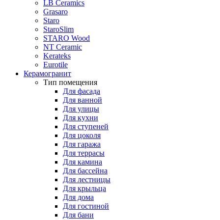
LB Ceramics
Grasaro
Staro
StaroSlim
STARO Wood
NT Ceramic
Kerateks
Eurotile
Керамогранит
Тип помещения
Для фасада
Для ванной
Для улицы
Для кухни
Для ступеней
Для цоколя
Для гаража
Для террасы
Для камина
Для бассейна
Для лестницы
Для крыльца
Для дома
Для гостиной
Для бани