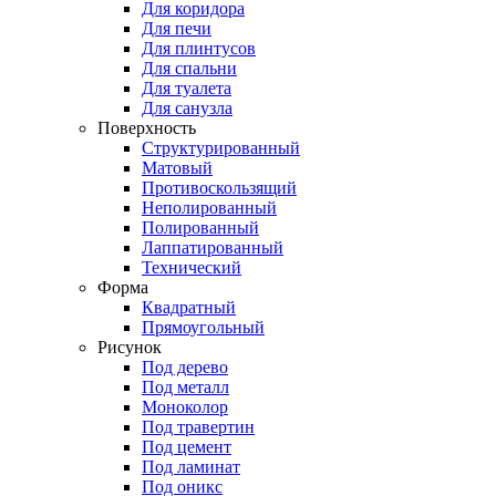
Для коридора
Для печи
Для плинтусов
Для спальни
Для туалета
Для санузла
Поверхность
Структурированный
Матовый
Противоскользящий
Неполированный
Полированный
Лаппатированный
Технический
Форма
Квадратный
Прямоугольный
Рисунок
Под дерево
Под металл
Моноколор
Под травертин
Под цемент
Под ламинат
Под оникс