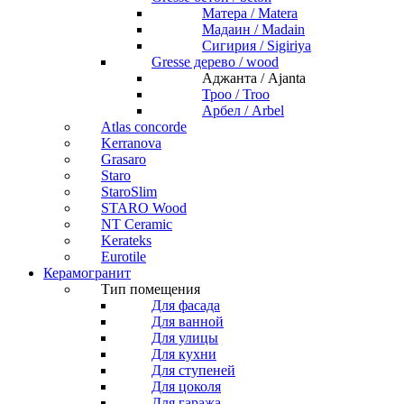
Матера / Matera
Мадаин / Madain
Сигирия / Sigiriya
Gresse дерево / wood
Аджанта / Ajanta
Троо / Troo
Арбел / Arbel
Atlas concorde
Kerranova
Grasaro
Staro
StaroSlim
STARO Wood
NT Ceramic
Kerateks
Eurotile
Керамогранит
Тип помещения
Для фасада
Для ванной
Для улицы
Для кухни
Для ступеней
Для цоколя
Для гаража