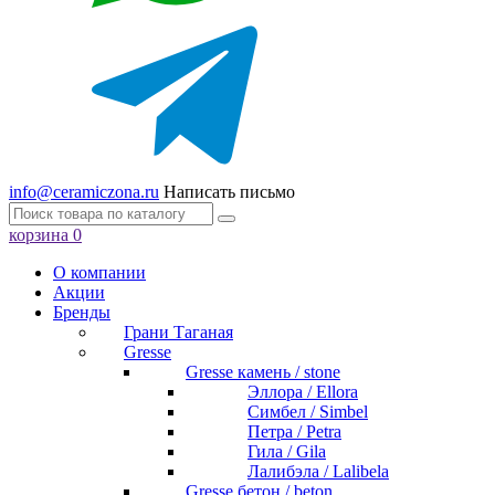
info@ceramiczona.ru
Написать письмо
корзина
0
О компании
Акции
Бренды
Грани Таганая
Gresse
Gresse камень / stone
Эллора / Ellora
Симбел / Simbel
Петра / Petra
Гила / Gila
Лалибэла / Lalibela
Gresse бетон / beton