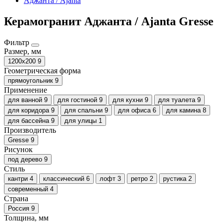
Аджанта / Ajanta
Керамогранит Аджанта / Ajanta Gresse
Фильтр
Размер, мм
1200х200
9
Геометрическая форма
прямоугольник
9
Применение
для ванной
9
для гостиной
9
для кухни
9
для туалета
9
для коридора
9
для спальни
9
для офиса
6
для камина
8
для бассейна
9
для улицы
1
Производитель
Gresse
9
Рисунок
под дерево
9
Стиль
кантри
4
классический
6
лофт
3
ретро
2
рустика
2
современный
4
Страна
Россия
9
Толщина, мм