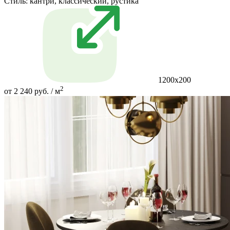
Стиль:
кантри, классический, рустика
1200х200
2
от 2 240 руб. / м