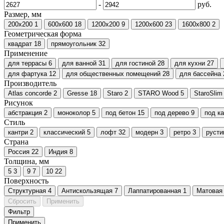
-
руб.
Размер, мм
200x200
1
600х600
18
1200х200
9
1200х600
23
1600x800
2
Геометрическая форма
квадрат
18
прямоугольник
32
Применение
для террасы
6
для ванной
31
для гостиной
28
для кухни
27
для фартука
12
для общественных помещений
28
для бассейна
Производитель
Atlas concorde
2
Gresse
18
Staro
2
STARO Wood
5
StaroSlim
Рисунок
абстракция
2
моноколор
5
под бетон
15
под дерево
9
под к
Стиль
кантри
2
классический
5
лофт
32
модерн
3
ретро
3
русти
Страна
Россия
22
Индия
8
Толщина, мм
5
3
9
7
10
22
Поверхность
Cтруктурная
4
Антискользящая
7
Лаппатированная
1
Матовая
Сбросить
Применить
Фильтр
Применить