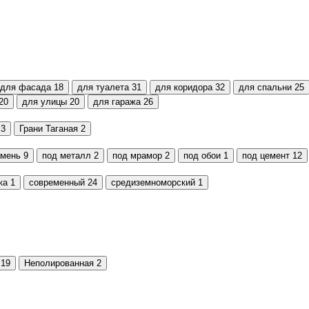
для фасада
18
для туалета
31
для коридора
32
для спальни
25
20
для улицы
20
для гаража
26
3
Грани Таганая
2
амень
9
под металл
2
под мрамор
2
под обои
1
под цемент
12
ка
1
современный
24
средиземноморский
1
19
Неполированная
2