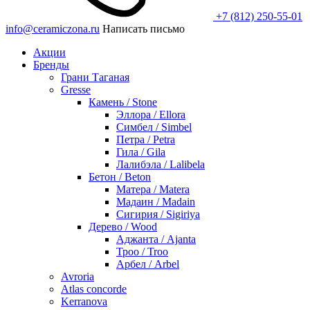
+7 (812) 250-55-01
info@ceramiczona.ru
Написать письмо
Акции
Бренды
Грани Таганая
Gresse
Камень / Stone
Эллора / Ellora
Симбел / Simbel
Петра / Petra
Гила / Gila
Лалибэла / Lalibela
Бетон / Beton
Матера / Matera
Мадаин / Madain
Сигирия / Sigiriya
Дерево / Wood
Аджанта / Ajanta
Троо / Troo
Арбел / Arbel
Avroria
Atlas concorde
Kerranova