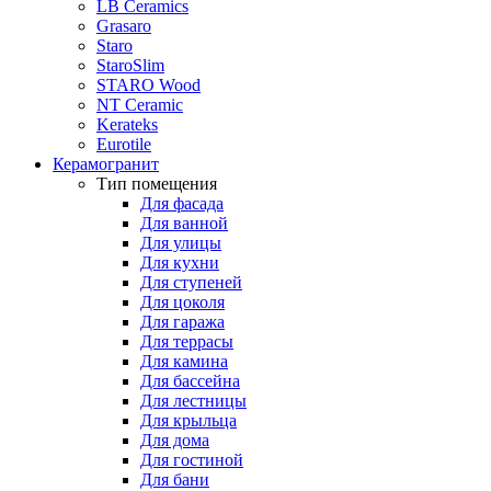
LB Ceramics
Grasaro
Staro
StaroSlim
STARO Wood
NT Ceramic
Kerateks
Eurotile
Керамогранит
Тип помещения
Для фасада
Для ванной
Для улицы
Для кухни
Для ступеней
Для цоколя
Для гаража
Для террасы
Для камина
Для бассейна
Для лестницы
Для крыльца
Для дома
Для гостиной
Для бани