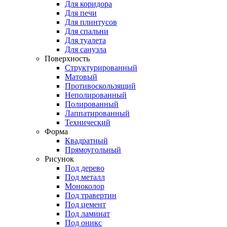
Для коридора
Для печи
Для плинтусов
Для спальни
Для туалета
Для санузла
Поверхность
Структурированный
Матовый
Противоскользящий
Неполированный
Полированный
Лаппатированный
Технический
Форма
Квадратный
Прямоугольный
Рисунок
Под дерево
Под металл
Моноколор
Под травертин
Под цемент
Под ламинат
Под оникс