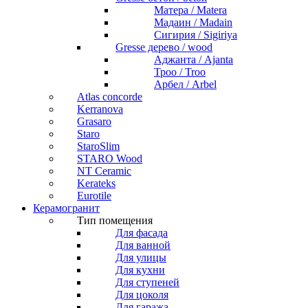
Матера / Matera
Мадаин / Madain
Сигирия / Sigiriya
Gresse дерево / wood
Аджанта / Ajanta
Троо / Troo
Арбел / Arbel
Atlas concorde
Kerranova
Grasaro
Staro
StaroSlim
STARO Wood
NT Ceramic
Kerateks
Eurotile
Керамогранит
Тип помещения
Для фасада
Для ванной
Для улицы
Для кухни
Для ступеней
Для цоколя
Для гаража