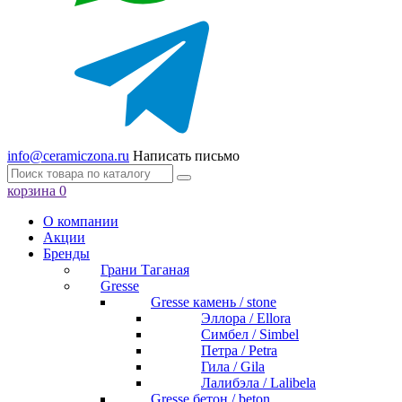
info@ceramiczona.ru
Написать письмо
корзина
0
О компании
Акции
Бренды
Грани Таганая
Gresse
Gresse камень / stone
Эллора / Ellora
Симбел / Simbel
Петра / Petra
Гила / Gila
Лалибэла / Lalibela
Gresse бетон / beton