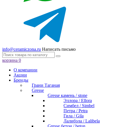
info@ceramiczona.ru
Написать письмо
корзина
0
О компании
Акции
Бренды
Грани Таганая
Gresse
Gresse камень / stone
Эллора / Ellora
Симбел / Simbel
Петра / Petra
Гила / Gila
Лалибэла / Lalibela
Gresse бетон / beton