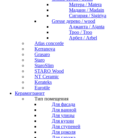
Матера / Matera
Мадаин / Madain
Сигирия / Sigiriya
Gresse дерево / wood
Аджанта / Ajanta
Троо / Troo
Арбел / Arbel
Atlas concorde
Kerranova
Grasaro
Staro
StaroSlim
STARO Wood
NT Ceramic
Kerateks
Eurotile
Керамогранит
Тип помещения
Для фасада
Для ванной
Для улицы
Для кухни
Для ступеней
Для цоколя
Для гаража