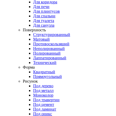
Для коридора
Для печи
Для плинтусов
Для спальни
Для туалета
Для санузла
Поверхность
Структурированный
Матовый
Противоскользящий
Неполированный
Полированный
Лаппатированный
Технический
Форма
Квадратный
Прямоугольный
Рисунок
Под дерево
Под металл
Моноколор
Под травертин
Под цемент
Под ламинат
Под оникс