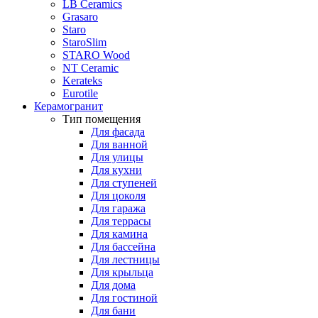
LB Ceramics
Grasaro
Staro
StaroSlim
STARO Wood
NT Ceramic
Kerateks
Eurotile
Керамогранит
Тип помещения
Для фасада
Для ванной
Для улицы
Для кухни
Для ступеней
Для цоколя
Для гаража
Для террасы
Для камина
Для бассейна
Для лестницы
Для крыльца
Для дома
Для гостиной
Для бани