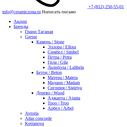
+7 (812) 250-55-01
info@ceramiczona.ru
Написать письмо
Акции
Бренды
Грани Таганая
Gresse
Камень / Stone
Эллора / Ellora
Симбел / Simbel
Петра / Petra
Гила / Gila
Лалибэла / Lalibela
Бетон / Beton
Матера / Matera
Мадаин / Madain
Сигирия / Sigiriya
Дерево / Wood
Аджанта / Ajanta
Троо / Troo
Арбел / Arbel
Avroria
Atlas concorde
Kerranova