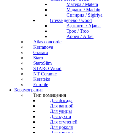
Матера / Matera
Мадаин / Madain
Сигирия / Sigiriya
Gresse дерево / wood
Аджанта / Ajanta
Троо / Troo
Арбел / Arbel
Atlas concorde
Kerranova
Grasaro
Staro
StaroSlim
STARO Wood
NT Ceramic
Kerateks
Eurotile
Керамогранит
Тип помещения
Для фасада
Для ванной
Для улицы
Для кухни
Для ступеней
Для цоколя
Для гаража