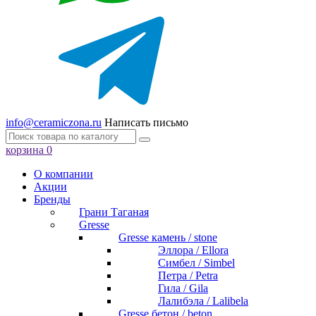
info@ceramiczona.ru
Написать письмо
корзина
0
О компании
Акции
Бренды
Грани Таганая
Gresse
Gresse камень / stone
Эллора / Ellora
Симбел / Simbel
Петра / Petra
Гила / Gila
Лалибэла / Lalibela
Gresse бетон / beton