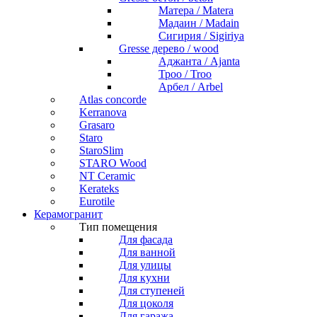
Матера / Matera
Мадаин / Madain
Сигирия / Sigiriya
Gresse дерево / wood
Аджанта / Ajanta
Троо / Troo
Арбел / Arbel
Atlas concorde
Kerranova
Grasaro
Staro
StaroSlim
STARO Wood
NT Ceramic
Kerateks
Eurotile
Керамогранит
Тип помещения
Для фасада
Для ванной
Для улицы
Для кухни
Для ступеней
Для цоколя
Для гаража