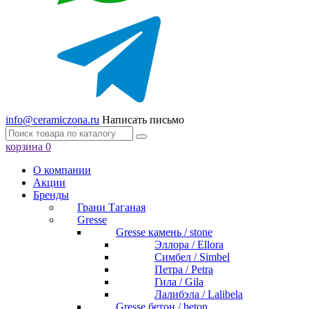
info@ceramiczona.ru
Написать письмо
корзина
0
О компании
Акции
Бренды
Грани Таганая
Gresse
Gresse камень / stone
Эллора / Ellora
Симбел / Simbel
Петра / Petra
Гила / Gila
Лалибэла / Lalibela
Gresse бетон / beton