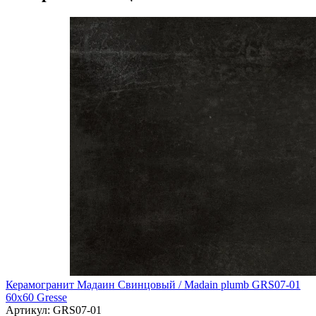
Керамогранит Мадаин Свинцовый / Madain plumb GRS07-01
60х60 Gresse
Артикул: GRS07-01