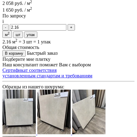
2
2 058 руб. / м
2
1 650 руб. / м
По запросу
i
2
м
шт
упак
2
2.16 м
=
3 шт
=
1 упак
Общая стоимость
Быстрый заказ
В корзину
Подберите мне плитку
Наш консультант поможет Вам с выбором
Сертификат соответствия
установленным стандартам и требованиям
Образцы из нашего шоурума: