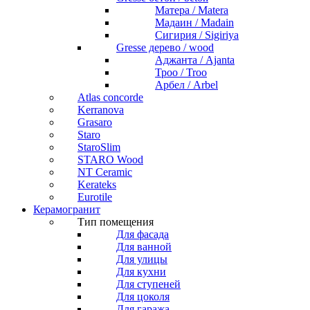
Матера / Matera
Мадаин / Madain
Сигирия / Sigiriya
Gresse дерево / wood
Аджанта / Ajanta
Троо / Troo
Арбел / Arbel
Atlas concorde
Kerranova
Grasaro
Staro
StaroSlim
STARO Wood
NT Ceramic
Kerateks
Eurotile
Керамогранит
Тип помещения
Для фасада
Для ванной
Для улицы
Для кухни
Для ступеней
Для цоколя
Для гаража