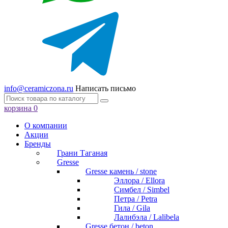
info@ceramiczona.ru
Написать письмо
корзина
0
О компании
Акции
Бренды
Грани Таганая
Gresse
Gresse камень / stone
Эллора / Ellora
Симбел / Simbel
Петра / Petra
Гила / Gila
Лалибэла / Lalibela
Gresse бетон / beton