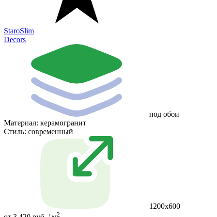
StaroSlim
Decors
под обои
Материал:
керамогранит
Стиль:
современный
1200x600
2
от 3 420 руб. / м