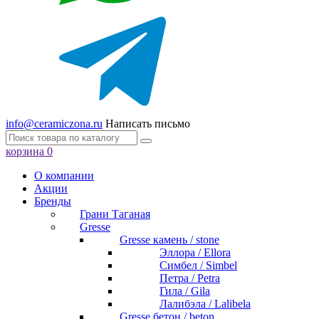
info@ceramiczona.ru
Написать письмо
корзина
0
О компании
Акции
Бренды
Грани Таганая
Gresse
Gresse камень / stone
Эллора / Ellora
Симбел / Simbel
Петра / Petra
Гила / Gila
Лалибэла / Lalibela
Gresse бетон / beton