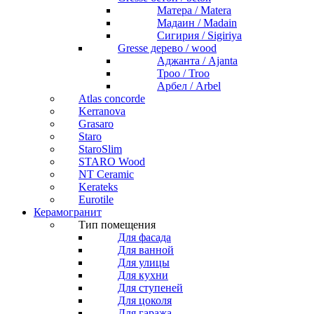
Матера / Matera
Мадаин / Madain
Сигирия / Sigiriya
Gresse дерево / wood
Аджанта / Ajanta
Троо / Troo
Арбел / Arbel
Atlas concorde
Kerranova
Grasaro
Staro
StaroSlim
STARO Wood
NT Ceramic
Kerateks
Eurotile
Керамогранит
Тип помещения
Для фасада
Для ванной
Для улицы
Для кухни
Для ступеней
Для цоколя
Для гаража