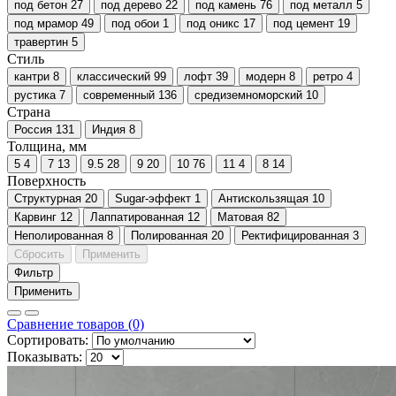
под бетон
27
под дерево
22
под камень
76
под металл
5
под мрамор
49
под обои
1
под оникс
17
под цемент
19
травертин
5
Стиль
кантри
8
классический
99
лофт
39
модерн
8
ретро
4
рустика
7
современный
136
средиземноморский
10
Страна
Россия
131
Индия
8
Толщина, мм
5
4
7
13
9.5
28
9
20
10
76
11
4
8
14
Поверхность
Cтруктурная
20
Sugar-эффект
1
Антискользящая
10
Карвинг
12
Лаппатированная
12
Матовая
82
Неполированная
8
Полированная
20
Ректифицированная
3
Сбросить
Применить
Фильтр
Применить
Сравнение товаров (0)
Сортировать:
Показывать: