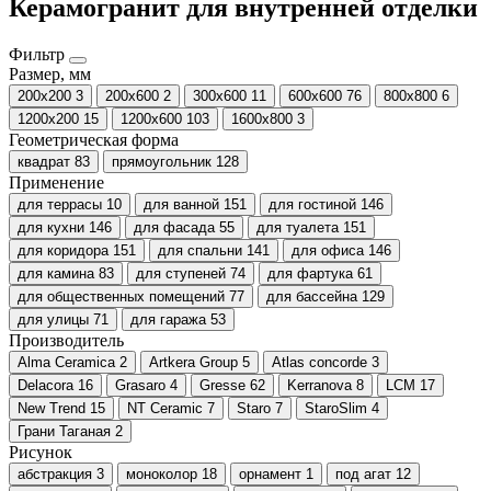
Керамогранит для внутренней отделки
Фильтр
Размер, мм
200x200
3
200х600
2
300х600
11
600х600
76
800х800
6
1200х200
15
1200х600
103
1600x800
3
Геометрическая форма
квадрат
83
прямоугольник
128
Применение
для террасы
10
для ванной
151
для гостиной
146
для кухни
146
для фасада
55
для туалета
151
для коридора
151
для спальни
141
для офиса
146
для камина
83
для ступеней
74
для фартука
61
для общественных помещений
77
для бассейна
129
для улицы
71
для гаража
53
Производитель
Alma Ceramica
2
Artkera Group
5
Atlas concorde
3
Delacora
16
Grasaro
4
Gresse
62
Kerranova
8
LCM
17
New Trend
15
NT Ceramic
7
Staro
7
StaroSlim
4
Грани Таганая
2
Рисунок
абстракция
3
моноколор
18
орнамент
1
под агат
12