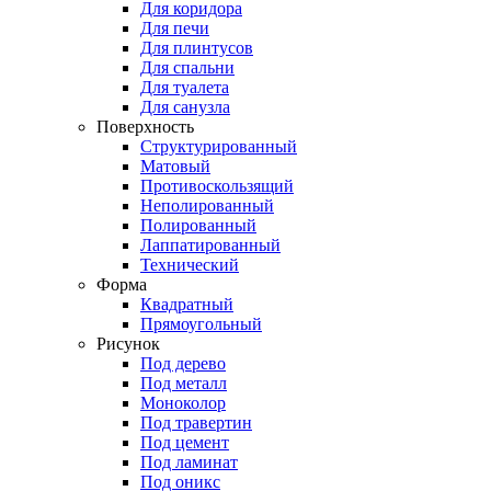
Для коридора
Для печи
Для плинтусов
Для спальни
Для туалета
Для санузла
Поверхность
Структурированный
Матовый
Противоскользящий
Неполированный
Полированный
Лаппатированный
Технический
Форма
Квадратный
Прямоугольный
Рисунок
Под дерево
Под металл
Моноколор
Под травертин
Под цемент
Под ламинат
Под оникс