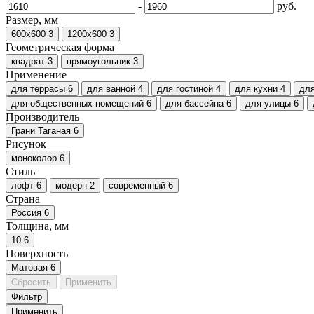
-
руб.
Размер, мм
600х600
3
1200х600
3
Геометрическая форма
квадрат
3
прямоугольник
3
Применение
для террасы
6
для ванной
4
для гостиной
4
для кухни
4
дл
для общественных помещений
6
для бассейна
6
для улицы
6
Производитель
Грани Таганая
6
Рисунок
моноколор
6
Стиль
лофт
6
модерн
2
современный
6
Страна
Россия
6
Толщина, мм
10
6
Поверхность
Матовая
6
Сбросить
Применить
Фильтр
Применить