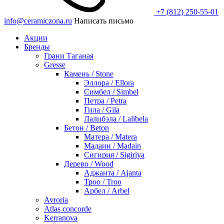
+7 (812) 250-55-01
info@ceramiczona.ru
Написать письмо
Акции
Бренды
Грани Таганая
Gresse
Камень / Stone
Эллора / Ellora
Симбел / Simbel
Петра / Petra
Гила / Gila
Лалибэла / Lalibela
Бетон / Beton
Матера / Matera
Мадаин / Madain
Сигирия / Sigiriya
Дерево / Wood
Аджанта / Ajanta
Троо / Troo
Арбел / Arbel
Avroria
Atlas concorde
Kerranova