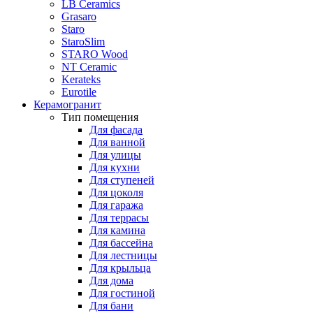
LB Ceramics
Grasaro
Staro
StaroSlim
STARO Wood
NT Ceramic
Kerateks
Eurotile
Керамогранит
Тип помещения
Для фасада
Для ванной
Для улицы
Для кухни
Для ступеней
Для цоколя
Для гаража
Для террасы
Для камина
Для бассейна
Для лестницы
Для крыльца
Для дома
Для гостиной
Для бани