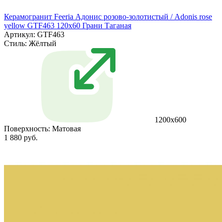
Керамогранит Feeria Адонис розово‑золотистый / Adonis rose
yellow GTF463 120х60 Грани Таганая
Артикул: GTF463
Стиль:
Жёлтый
1200х600
Поверхность:
Матовая
1 880 руб.