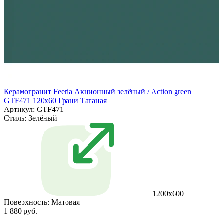
Керамогранит Feeria Акционный зелёный / Action green
GTF471 120х60 Грани Таганая
Артикул: GTF471
Стиль:
Зелёный
1200х600
Поверхность:
Матовая
1 880 руб.