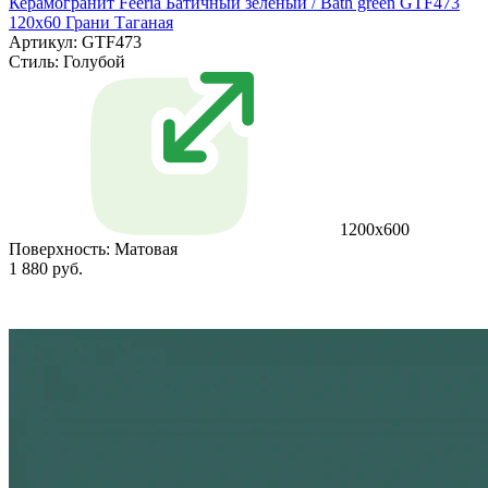
Керамогранит Feeria Батичный зелёный / Bath green GTF473
120х60 Грани Таганая
Артикул: GTF473
Стиль:
Голубой
1200х600
Поверхность:
Матовая
1 880 руб.