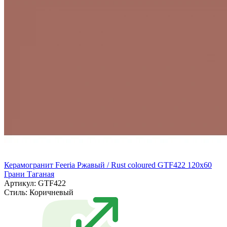
Керамогранит Feeria Ржавый / Rust coloured GTF422 120х60
Грани Таганая
Артикул: GTF422
Стиль:
Коричневый