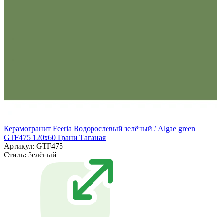
Керамогранит Feeria Водорослевый зелёный / Algae green
GTF475 120х60 Грани Таганая
Артикул: GTF475
Стиль:
Зелёный