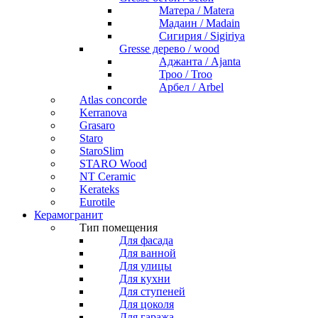
Матера / Matera
Мадаин / Madain
Сигирия / Sigiriya
Gresse дерево / wood
Аджанта / Ajanta
Троо / Troo
Арбел / Arbel
Atlas concorde
Kerranova
Grasaro
Staro
StaroSlim
STARO Wood
NT Ceramic
Kerateks
Eurotile
Керамогранит
Тип помещения
Для фасада
Для ванной
Для улицы
Для кухни
Для ступеней
Для цоколя
Для гаража