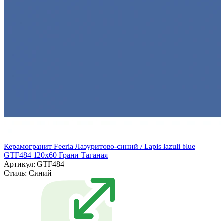
Керамогранит Feeria Лазуритово-синий / Lapis lazuli blue
GTF484 120х60 Грани Таганая
Артикул: GTF484
Стиль:
Синий