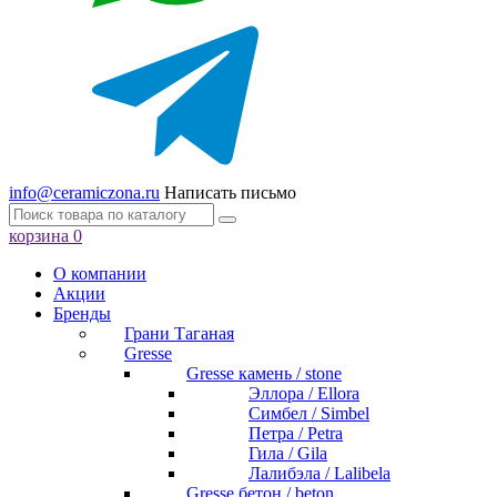
info@ceramiczona.ru
Написать письмо
корзина
0
О компании
Акции
Бренды
Грани Таганая
Gresse
Gresse камень / stone
Эллора / Ellora
Симбел / Simbel
Петра / Petra
Гила / Gila
Лалибэла / Lalibela
Gresse бетон / beton