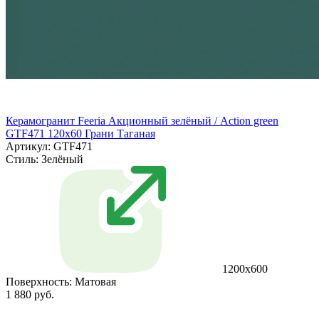
Керамогранит Feeria Акционный зелёный / Action green
GTF471 120х60 Грани Таганая
Артикул: GTF471
Стиль:
Зелёный
1200х600
Поверхность:
Матовая
1 880 руб.