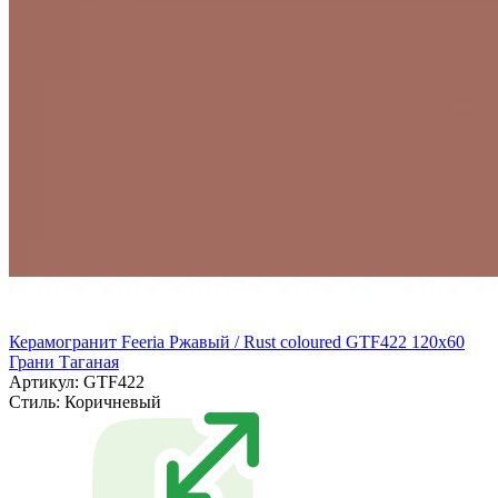
Керамогранит Feeria Ржавый / Rust coloured GTF422 120х60
Грани Таганая
Артикул: GTF422
Стиль:
Коричневый