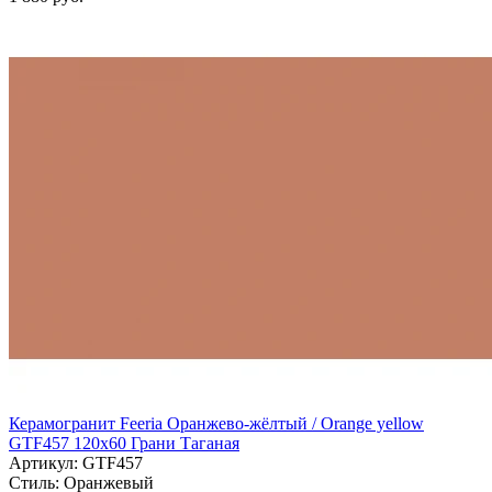
Керамогранит Feeria Оранжево‑жёлтый / Orange yellow
GTF457 120х60 Грани Таганая
Артикул: GTF457
Стиль:
Оранжевый