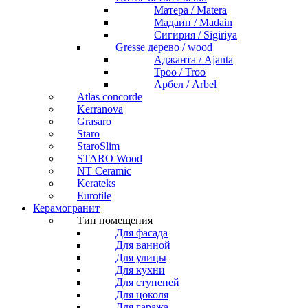
Матера / Matera
Мадаин / Madain
Сигирия / Sigiriya
Gresse дерево / wood
Аджанта / Ajanta
Троо / Troo
Арбел / Arbel
Atlas concorde
Kerranova
Grasaro
Staro
StaroSlim
STARO Wood
NT Ceramic
Kerateks
Eurotile
Керамогранит
Тип помещения
Для фасада
Для ванной
Для улицы
Для кухни
Для ступеней
Для цоколя
Для гаража