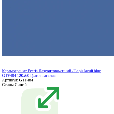
Керамогранит Feeria Лазуритово-синий / Lapis lazuli blue
GTF484 120х60 Грани Таганая
Артикул: GTF484
Стиль:
Синий