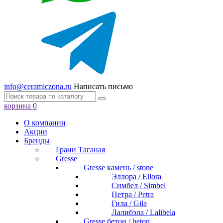
info@ceramiczona.ru
Написать письмо
корзина
0
О компании
Акции
Бренды
Грани Таганая
Gresse
Gresse камень / stone
Эллора / Ellora
Симбел / Simbel
Петра / Petra
Гила / Gila
Лалибэла / Lalibela
Gresse бетон / beton