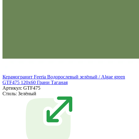
Керамогранит Feeria Водорослевый зелёный / Algae green
GTF475 120х60 Грани Таганая
Артикул: GTF475
Стиль:
Зелёный