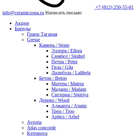
+7 (812) 250-55-01
info@ceramiczona.ru
Написать письмо
Акции
Бренды
Грани Таганая
Gresse
Камень / Stone
Эллора / Ellora
Симбел / Simbel
Петра / Petra
Гила / Gila
Лалибэла / Lalibela
Бетон / Beton
Матера / Matera
Мадаин / Madain
Сигирия / Sigiriya
Дерево / Wood
Аджанта / Ajanta
Троо / Troo
Арбел / Arbel
Avroria
Atlas concorde
Kerranova