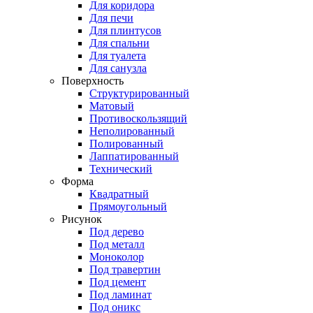
Для коридора
Для печи
Для плинтусов
Для спальни
Для туалета
Для санузла
Поверхность
Структурированный
Матовый
Противоскользящий
Неполированный
Полированный
Лаппатированный
Технический
Форма
Квадратный
Прямоугольный
Рисунок
Под дерево
Под металл
Моноколор
Под травертин
Под цемент
Под ламинат
Под оникс