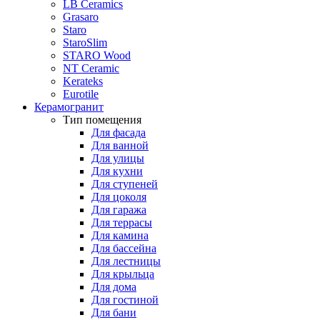
LB Ceramics
Grasaro
Staro
StaroSlim
STARO Wood
NT Ceramic
Kerateks
Eurotile
Керамогранит
Тип помещения
Для фасада
Для ванной
Для улицы
Для кухни
Для ступеней
Для цоколя
Для гаража
Для террасы
Для камина
Для бассейна
Для лестницы
Для крыльца
Для дома
Для гостиной
Для бани