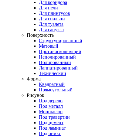
Для коридора
Для печи
Для плинтусов
Для спальни
Для туалета
Для санузла
Поверхность
Структурированный
Матовый
Противоскользящий
Неполированный
Полированный
Лаппатированный
Технический
Форма
Квадратный
Прямоугольный
Рисунок
Под дерево
Под металл
Моноколор
Под травертин
Под цемент
Под ламинат
Под оникс