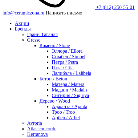
+7 (812) 250-55-01
info@ceramiczona.ru
Написать письмо
Акции
Бренды
Грани Таганая
Gresse
Камень / Stone
Эллора / Ellora
Симбел / Simbel
Петра / Petra
Гила / Gila
Лалибэла / Lalibela
Бетон / Beton
Матера / Matera
Мадаин / Madain
Сигирия / Sigiriya
Дерево / Wood
Аджанта / Ajanta
Троо / Troo
Арбел / Arbel
Avroria
Atlas concorde
Kerranova