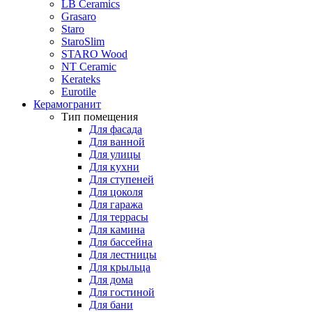
LB Ceramics
Grasaro
Staro
StaroSlim
STARO Wood
NT Ceramic
Kerateks
Eurotile
Керамогранит
Тип помещения
Для фасада
Для ванной
Для улицы
Для кухни
Для ступеней
Для цоколя
Для гаража
Для террасы
Для камина
Для бассейна
Для лестницы
Для крыльца
Для дома
Для гостиной
Для бани