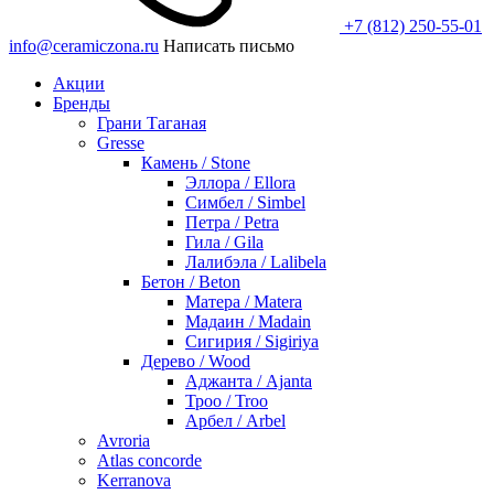
+7 (812) 250-55-01
info@ceramiczona.ru
Написать письмо
Акции
Бренды
Грани Таганая
Gresse
Камень / Stone
Эллора / Ellora
Симбел / Simbel
Петра / Petra
Гила / Gila
Лалибэла / Lalibela
Бетон / Beton
Матера / Matera
Мадаин / Madain
Сигирия / Sigiriya
Дерево / Wood
Аджанта / Ajanta
Троо / Troo
Арбел / Arbel
Avroria
Atlas concorde
Kerranova