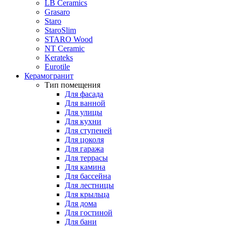
LB Ceramics
Grasaro
Staro
StaroSlim
STARO Wood
NT Ceramic
Kerateks
Eurotile
Керамогранит
Тип помещения
Для фасада
Для ванной
Для улицы
Для кухни
Для ступеней
Для цоколя
Для гаража
Для террасы
Для камина
Для бассейна
Для лестницы
Для крыльца
Для дома
Для гостиной
Для бани