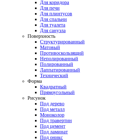
Для коридора
Для печи
Для плинтусов
Для спальни
Для туалета
Для санузла
Поверхность
Структурированный
Матовый
Противоскользящий
Неполированный
Полированный
Лаппатированный
Технический
Форма
Квадратный
Прямоугольный
Рисунок
Под дерево
Под металл
Моноколор
Под травертин
Под цемент
Под ламинат
Под оникс