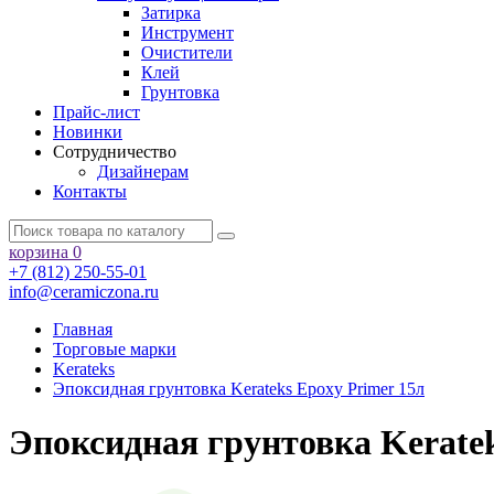
Затирка
Инструмент
Очистители
Клей
Грунтовка
Прайс-лист
Новинки
Сотрудничество
Дизайнерам
Контакты
корзина
0
+7 (812) 250-55-01
info@ceramiczona.ru
Главная
Торговые марки
Kerateks
Эпоксидная грунтовка Kerateks Epoxy Primer 15л
Эпоксидная грунтовка Keratek