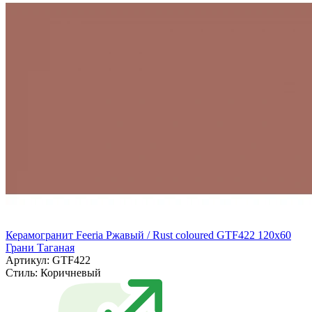
Керамогранит Feeria Ржавый / Rust coloured GTF422 120х60
Грани Таганая
Артикул: GTF422
Стиль:
Коричневый