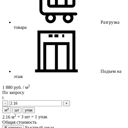
Разгрузка
товара
Подъем на
этаж
2
1 880 руб. / м
По запросу
i
2
м
шт
упак
2
2.16 м
=
3 шт
=
1 упак
Общая стоимость
Быстрый заказ
В корзину