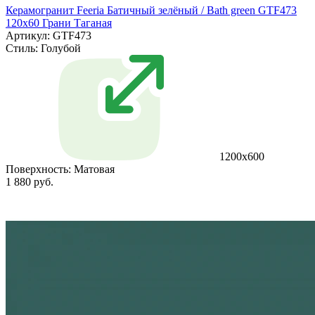
Керамогранит Feeria Батичный зелёный / Bath green GTF473
120х60 Грани Таганая
Артикул: GTF473
Стиль:
Голубой
1200х600
Поверхность:
Матовая
1 880 руб.