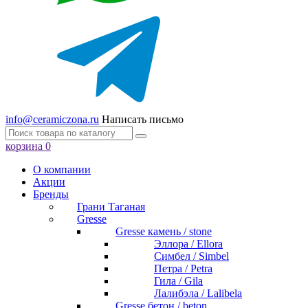
info@ceramiczona.ru
Написать письмо
корзина
0
О компании
Акции
Бренды
Грани Таганая
Gresse
Gresse камень / stone
Эллора / Ellora
Симбел / Simbel
Петра / Petra
Гила / Gila
Лалибэла / Lalibela
Gresse бетон / beton