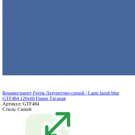
Керамогранит Feeria Лазуритово-синий / Lapis lazuli blue
GTF484 120х60 Грани Таганая
Артикул: GTF484
Стиль:
Синий