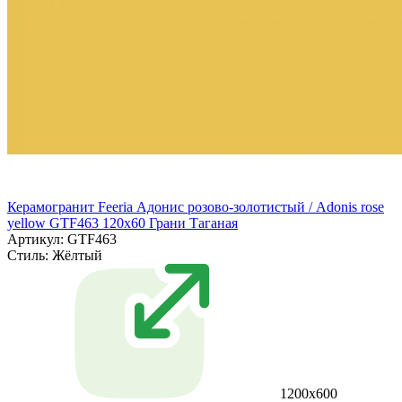
Керамогранит Feeria Адонис розово‑золотистый / Adonis rose
yellow GTF463 120х60 Грани Таганая
Артикул: GTF463
Стиль:
Жёлтый
1200х600