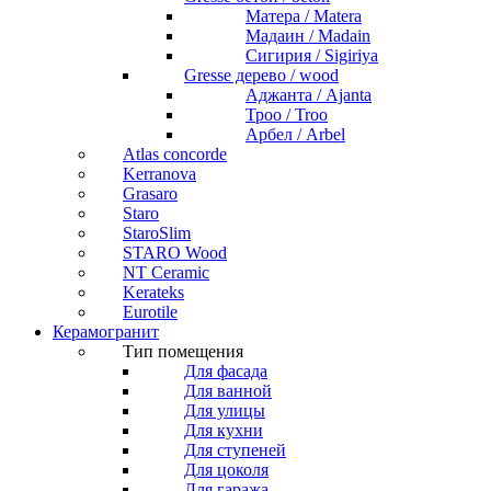
Матера / Matera
Мадаин / Madain
Сигирия / Sigiriya
Gresse дерево / wood
Аджанта / Ajanta
Троо / Troo
Арбел / Arbel
Atlas concorde
Kerranova
Grasaro
Staro
StaroSlim
STARO Wood
NT Ceramic
Kerateks
Eurotile
Керамогранит
Тип помещения
Для фасада
Для ванной
Для улицы
Для кухни
Для ступеней
Для цоколя
Для гаража