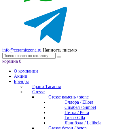
info@ceramiczona.ru
Написать письмо
корзина
0
О компании
Акции
Бренды
Грани Таганая
Gresse
Gresse камень / stone
Эллора / Ellora
Симбел / Simbel
Петра / Petra
Гила / Gila
Лалибэла / Lalibela
Gresse бетон / beton