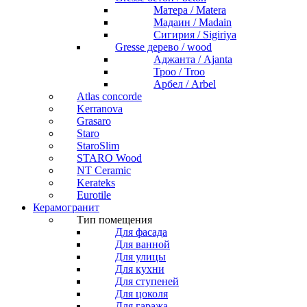
Матера / Matera
Мадаин / Madain
Сигирия / Sigiriya
Gresse дерево / wood
Аджанта / Ajanta
Троо / Troo
Арбел / Arbel
Atlas concorde
Kerranova
Grasaro
Staro
StaroSlim
STARO Wood
NT Ceramic
Kerateks
Eurotile
Керамогранит
Тип помещения
Для фасада
Для ванной
Для улицы
Для кухни
Для ступеней
Для цоколя
Для гаража