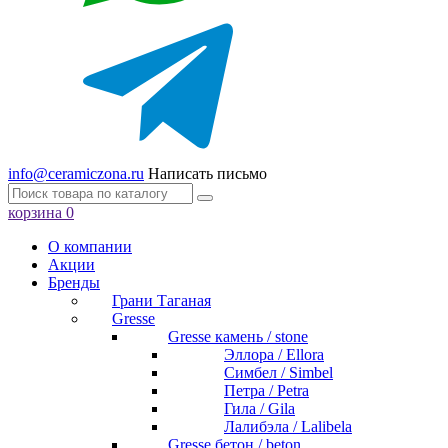
info@ceramiczona.ru
Написать письмо
корзина
0
О компании
Акции
Бренды
Грани Таганая
Gresse
Gresse камень / stone
Эллора / Ellora
Симбел / Simbel
Петра / Petra
Гила / Gila
Лалибэла / Lalibela
Gresse бетон / beton