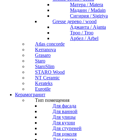
Матера / Matera
Мадаин / Madain
Сигирия / Sigiriya
Gresse дерево / wood
Аджанта / Ajanta
Троо / Troo
Арбел / Arbel
Atlas concorde
Kerranova
Grasaro
Staro
StaroSlim
STARO Wood
NT Ceramic
Kerateks
Eurotile
Керамогранит
Тип помещения
Для фасада
Для ванной
Для улицы
Для кухни
Для ступеней
Для цоколя
Для гаража